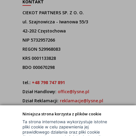
KONTAKT
CIEKOT PARTNERS SP. Z O. O.
ul. Szajnowicza - Iwanowa 55/3
42-202 Częstochowa
NIP 5732957266
REGON 529968083
KRS 0001133828
BDO 000670298
tel.:
+48 798 747 891
Dział Handlowy:
office@lysne.pl
Dział Reklamacji:
reklamacje@lysne.pl
Pracujemy od poniedziałku do piątku w godz.
Niniejsza strona korzysta z plików cookie
7:00 - 15:00
Ta strona internetowa wykorzystuje istotne
pliki cookie w celu zapewnienia jej
prawidłowego działania oraz pliki cookie