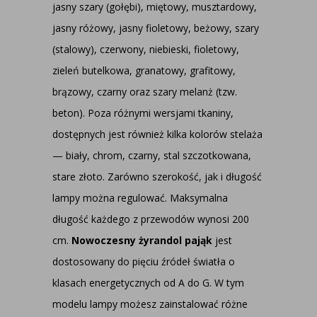
jasny szary (gołębi), miętowy, musztardowy,
jasny różowy, jasny fioletowy, beżowy, szary
(stalowy), czerwony, niebieski, fioletowy,
zieleń butelkowa, granatowy, grafitowy,
brązowy, czarny oraz szary melanż (tzw.
beton). Poza różnymi wersjami tkaniny,
dostępnych jest również kilka kolorów stelaża
— biały, chrom, czarny, stal szczotkowana,
stare złoto. Zarówno szerokość, jak i długość
lampy można regulować. Maksymalna
długość każdego z przewodów wynosi 200
cm.
Nowoczesny żyrandol pająk
jest
dostosowany do pięciu źródeł światła o
klasach energetycznych od A do G. W tym
modelu lampy możesz zainstalować różne