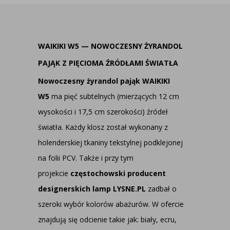
WAIKIKI W5 — NOWOCZESNY ŻYRANDOL
PAJĄK Z PIĘCIOMA ŹRÓDŁAMI ŚWIATŁA
Nowoczesny żyrandol pająk WAIKIKI
W5
ma pięć subtelnych (mierzących 12 cm
wysokości i 17,5 cm szerokości) źródeł
światła. Każdy klosz został wykonany z
holenderskiej tkaniny tekstylnej podklejonej
na folii PCV. Także i przy tym
projekcie
częstochowski producent
designerskich lamp LYSNE.PL
zadbał o
szeroki wybór kolorów abażurów. W ofercie
znajdują się odcienie takie jak: biały, ecru,