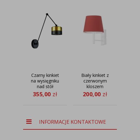
Czarny kinkiet
Biały kinkiet z
Jasn
na wysięgniku
czerwonym
nad stół
kloszem
suf
TESNUS
IZMIR
355,00
zł
200,00
zł
35
GLAM
dzi
- k
fi
INFORMACJE KONTAKTOWE