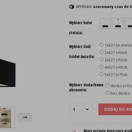
WYSYŁKA:
szacowany czas do 5
Wybierz kolor
stelaża:
1xE27 (w stand
Wybierz ilość
2xE27 (+50zł)
źródeł światła:
3xE27 (+55zł)
4xE27 (+65zł)
5xE27 (+75zł)
Wybierz dodatkowe
denko (+75z
akcesoria:
bez denka
DODAJ DO K
Masz pytanie dotyczące pro