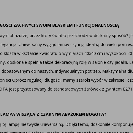
OŚCI ZACHWYCI SWOIM BLASKIEM I FUNKCJONALNOŚCIĄ
ym abażurze, przez który światło przechodzi w delikatny sposób? Je
gancja. Uniwersalny wygląd lampy czyni ją idealną do wielu pomiesz
go klosza w kształcie kwadratu o wymiarach 40x40 cm i wysokości 2
ony, doskonale spełnia także dekoracyjną rolę w salonie czy jadalni.
nie dopasowanym do naszych, indywidualnych potrzeb. Maksymalna d
koniec! Oprócz regulacji długości, mamy szeroki wybór w zakresie licz
OGOTA jest przystosowany do standardowych żarówek z gwintem E27 i 
A LAMPA WISZĄCA Z CZARNYM ABAŻUREM BOGOTA?
ią tę lampę niezwykle uniwersalną. Dzięki temu, doskonale komponuje