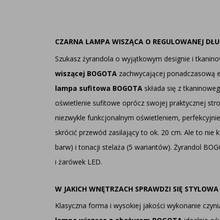
CZARNA LAMPA WISZĄCA O REGULOWANEJ DŁUG
Szukasz żyrandola o wyjątkowym designie i tkaninow
wiszącej BOGOTA
zachwycającej ponadczasową ele
lampa sufitowa BOGOTA
składa się z tkaninowe
oświetlenie sufitowe oprócz swojej praktycznej str
niezwykle funkcjonalnym oświetleniem, perfekcyj
skrócić przewód zasilający to ok. 20 cm. Ale to nie 
barw) i tonacji stelaża (5 wariantów). Żyrandol B
i żarówek LED.
W JAKICH WNĘTRZACH SPRAWDZI SIĘ STYLOW
Klasyczna forma i wysokiej jakości wykonanie czyn