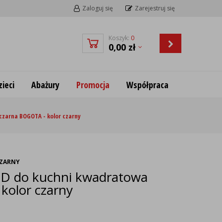
Zaloguj się
Zarejestruj się
Koszyk:
0
0,00
zł
ieci
Abażury
Promocja
Współpraca
czarna BOGOTA - kolor czarny
CZARNY
ED do kuchni kwadratowa
kolor czarny