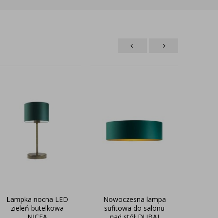
Lampka nocna LED
Nowoczesna lampa
La
zieleń butelkowa
sufitowa do salonu
W
NICEA
nad stół DUBAJ