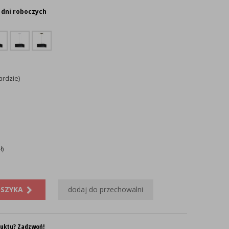
 dni roboczych
ardzie)
ł)
OSZYKA
dodaj do przechowalni
duktu? Zadzwoń!