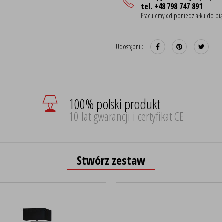
tel. +48 798 747 891
Pracujemy od poniedziałku do pią
Udostępnij:
100% polski produkt
10 lat gwarancji i certyfikat CE
Stwórz zestaw