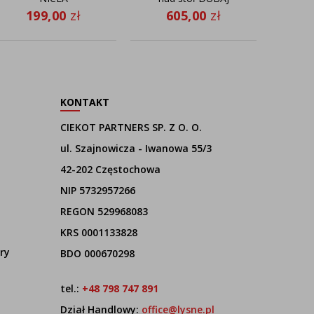
GOLD fi - 60 cm w
199,00
zł
605,00
zł
2
kolorze zieleni
butelkowej ze
złotym wnętrzem
KONTAKT
CIEKOT PARTNERS SP. Z O. O.
ul. Szajnowicza - Iwanowa 55/3
42-202 Częstochowa
NIP 5732957266
REGON 529968083
KRS 0001133828
ry
BDO 000670298
tel.:
+48 798 747 891
Dział Handlowy:
office@lysne.pl