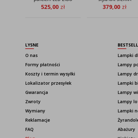
2-płomienny
525,00
zł
379,00
zł
LYSNE
BESTSEL
O nas
Lampki dl
Formy płatności
Lampy p
Koszty i termin wysyłki
Lampy d
Lokalizator przesyłek
Lampki b
Gwarancja
Lampy wi
Zwroty
Lampy lo
Wymiany
Lampki n
Reklamacje
Żyrandol
FAQ
Abażury