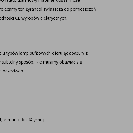
. Ponadto, tkaninowy materiał klosza może
 Polecamy ten żyrandol zwłaszcza do pomieszczeń
godności CE wyrobów elektrycznych.
elu typów lamp sufitowych oferując abażury z
 w subtelny sposób. Nie musimy obawiać się
h oczekiwań.
 e-mail: office@lysne.pl