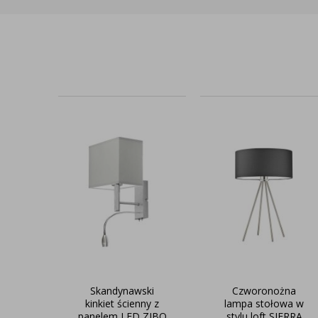
Skandynawski
Czworonożna
kinkiet ścienny z
lampa stołowa w
panelem LED ZIBO
stylu loft SIERRA