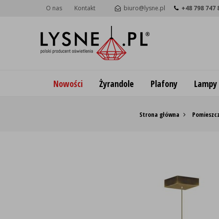
O nas
Kontakt
biuro@lysne.pl
+48 798 747 
Nowości
Żyrandole
Plafony
Lampy
Strona główna
Pomieszcz