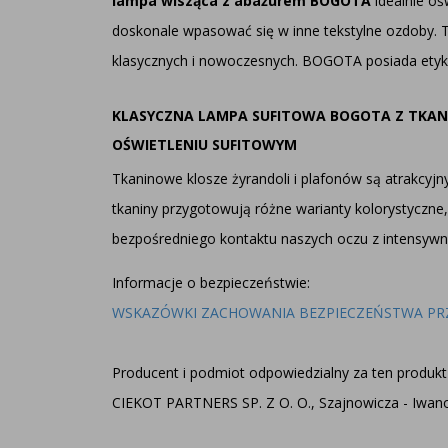
lampa wisząca z abażurem BOGOTA
idealnie oś
doskonale wpasować się w inne tekstylne ozdoby. 
klasycznych i nowoczesnych. BOGOTA posiada etykie
KLASYCZNA LAMPA SUFITOWA BOGOTA Z TKA
OŚWIETLENIU SUFITOWYM
Tkaninowe klosze żyrandoli i plafonów są atrakcyj
tkaniny przygotowują różne warianty kolorystyczne, 
bezpośredniego kontaktu naszych oczu z intensyw
Informacje o bezpieczeństwie:
WSKAZÓWKI ZACHOWANIA BEZPIECZEŃSTWA PR
Producent i podmiot odpowiedzialny za ten produkt 
CIEKOT PARTNERS SP. Z O. O., Szajnowicza - Iwanow