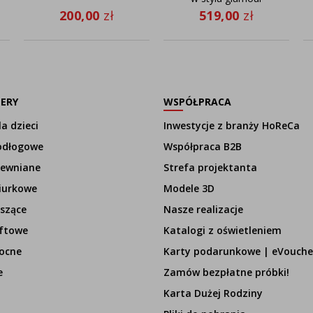
TAMPA GOLD z
200,00
zł
519,00
zł
regulowanym
ramieniem
LERY
WSPÓŁPRACA
a dzieci
Inwestycje z branży HoReCa
odłogowe
Współpraca B2B
rewniane
Strefa projektanta
iurkowe
Modele 3D
szące
Nasze realizacje
ftowe
Katalogi z oświetleniem
ocne
Karty podarunkowe | eVouche
e
Zamów bezpłatne próbki!
Karta Dużej Rodziny