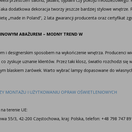
wietli przestrzeń salonu, jadalni, sypialni czy pokoju młodzieżowego
Taka dodatkowa dekoracja tworzy jeszcze bardziej stylowe wnętrze.
tę „made in Poland”, 2 lata gwarancji producenta oraz certyfikat z
NINOWYM ABAŻUREM – MODNY TREND W
nym i designerskim sposobem na wykończenie wnętrza. Producenci wi
co zyskuje uznanie klientów. Przez taki klosz, światło rozchodzi się
nym blaskiem żarówek. Warto wybrać lampy dopasowane do własnyc
ZY MONTAŻU I UŻYTKOWANIU OPRAW OŚWIETLENIOWYCH
na terenie UE:
a 55/3, 42-200 Częstochowa, kraj: Polska, telefon: +48 798 747 891,