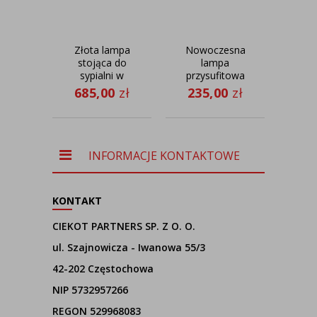
Złota lampa
Nowoczesna
stojąca do
lampa
suf
sypialni w
przysufitowa
stylu urban
DUBAJ
WEN
685,00
zł
235,00
zł
40
jungle
VELUR fi - 30
50 c
PANAMA
cm
b
INFORMACJE KONTAKTOWE
KONTAKT
CIEKOT PARTNERS SP. Z O. O.
ul. Szajnowicza - Iwanowa 55/3
42-202 Częstochowa
NIP 5732957266
REGON 529968083