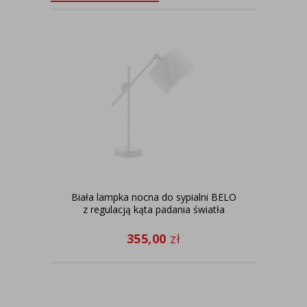
Biała lampka nocna do sypialni BELO
Bi
z regulacją kąta padania światła
355,00
zł