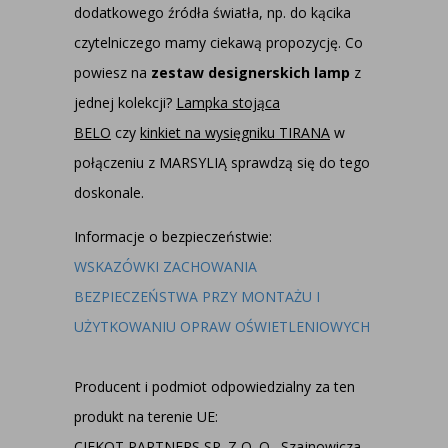
dodatkowego źródła światła, np. do kącika
czytelniczego mamy ciekawą propozycję. Co
powiesz na
zestaw designerskich lamp
z
jednej kolekcji?
Lampka stojąca
BELO
czy
kinkiet na wysięgniku TIRANA
w
połączeniu z MARSYLIĄ sprawdzą się do tego
doskonale.
Informacje o bezpieczeństwie:
WSKAZÓWKI ZACHOWANIA
BEZPIECZEŃSTWA PRZY MONTAŻU I
UŻYTKOWANIU OPRAW OŚWIETLENIOWYCH
Producent i podmiot odpowiedzialny za ten
produkt na terenie UE:
CIEKOT PARTNERS SP. Z O. O., Szajnowicza -