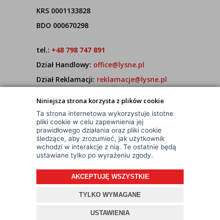
KRS 0001133828
BDO 000670298
tel.:
+48 798 747 891
Dział Handlowy:
office@lysne.pl
Dział Reklamacji:
reklamacje@lysne.pl
Pracujemy od poniedziałku do piątku w godz.
Niniejsza strona korzysta z plików cookie
7:00 - 15:00
Ta strona internetowa wykorzystuje istotne
pliki cookie w celu zapewnienia jej
prawidłowego działania oraz pliki cookie
śledzące, aby zrozumieć, jak użytkownik
wchodzi w interakcje z nią. Te ostatnie będą
ustawiane tylko po wyrażeniu zgody.
AKCEPTUJĘ WSZYSTKIE
© Wszelkie Prawa Zastrzeżone
Projekt i oprogramowanie sklepu:
ebexo
TYLKO WYMAGANE
USTAWIENIA