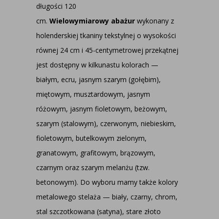
długości 120
cm.
Wielowymiarowy
abażur
wykonany z
holenderskiej tkaniny tekstylnej o wysokości
równej 24 cm i 45-centymetrowej przekątnej
jest dostępny w kilkunastu kolorach —
białym, ecru, jasnym szarym (gołębim),
miętowym, musztardowym, jasnym
różowym, jasnym fioletowym, beżowym,
szarym (stalowym), czerwonym, niebieskim,
fioletowym, butelkowym zielonym,
granatowym, grafitowym, brązowym,
czarnym oraz szarym melanżu (tzw.
betonowym). Do wyboru mamy także kolory
metalowego stelaża — biały, czarny, chrom,
stal szczotkowana (satyna), stare złoto