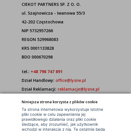
CIEKOT PARTNERS SP. Z O. O.
ul. Szajnowicza - Iwanowa 55/3
42-202 Częstochowa
NIP 5732957266
REGON 529968083
KRS 0001133828
BDO 000670298
tel.:
+48 798 747 891
Dział Handlowy:
office@lysne.pl
Dział Reklamacji:
reklamacje@lysne.pl
Pracujemy od poniedziałku do piątku w godz.
Niniejsza strona korzysta z plików cookie
7:00 - 15:00
Ta strona internetowa wykorzystuje istotne
pliki cookie w celu zapewnienia jej
prawidłowego działania oraz pliki cookie
śledzące, aby zrozumieć, jak użytkownik
wchodzi w interakcje z nią. Te ostatnie będą