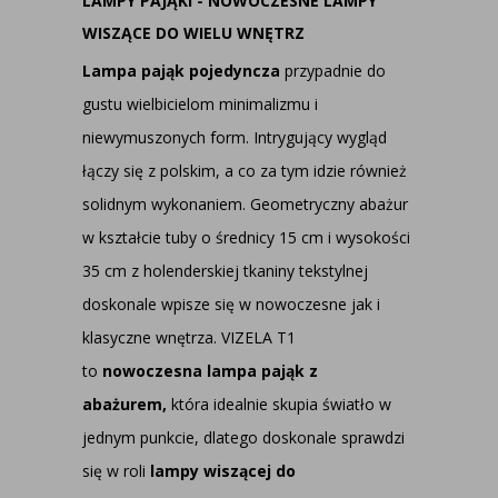
LAMPY PAJĄKI - NOWOCZESNE LAMPY
WISZĄCE DO WIELU WNĘTRZ
Lampa pająk pojedyncza
przypadnie do
gustu wielbicielom minimalizmu i
niewymuszonych form. Intrygujący wygląd
łączy się z polskim, a co za tym idzie również
solidnym wykonaniem. Geometryczny abażur
w kształcie tuby o średnicy 15 cm i wysokości
35 cm z holenderskiej tkaniny tekstylnej
doskonale wpisze się w nowoczesne jak i
klasyczne wnętrza. VIZELA T1
to
nowoczesna lampa pająk z
abażurem,
która idealnie skupia światło w
jednym punkcie, dlatego doskonale sprawdzi
się w roli
lampy wiszącej do