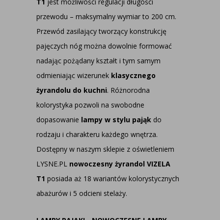
T1
jest możliwości regulacji długości
przewodu – maksymalny wymiar to 200 cm.
Przewód zasilający tworzący konstrukcję
pajęczych nóg można dowolnie formować
nadając pożądany kształt i tym samym
odmieniając wizerunek
klasycznego
żyrandolu do kuchni
. Różnorodna
kolorystyka pozwoli na swobodne
dopasowanie
lampy w stylu pająk
do
rodzaju i charakteru każdego wnętrza.
Dostępny w naszym sklepie z oświetleniem
LYSNE.PL
nowoczesny żyrandol VIZELA
T1
posiada aż 18 wariantów kolorystycznych
abażurów i 5 odcieni stelaży.