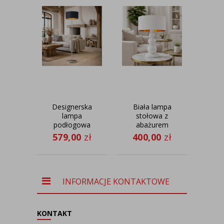
Designerska
Biała lampa
Now
lampa
stołowa z
podłogowa
abażurem
śc
do salonu
HONOLULU
reg
579,00
zł
400,00
zł
30
WERONA
GOLD lampa
ram
GOLD
stołowa z
c
kulkami
TU
glamour
INFORMACJE KONTAKTOWE
KONTAKT