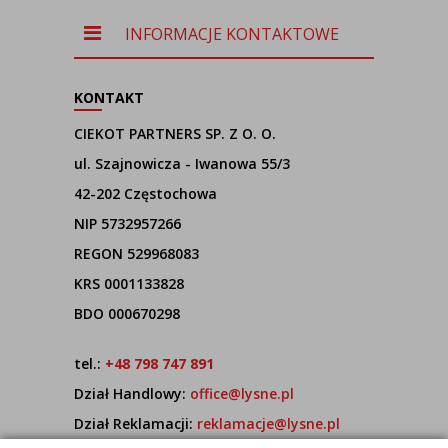
INFORMACJE KONTAKTOWE
KONTAKT
CIEKOT PARTNERS SP. Z O. O.
ul. Szajnowicza - Iwanowa 55/3
42-202 Częstochowa
NIP 5732957266
REGON 529968083
KRS 0001133828
BDO 000670298
tel.:
+48 798 747 891
Dział Handlowy:
office@lysne.pl
Dział Reklamacji:
reklamacje@lysne.pl