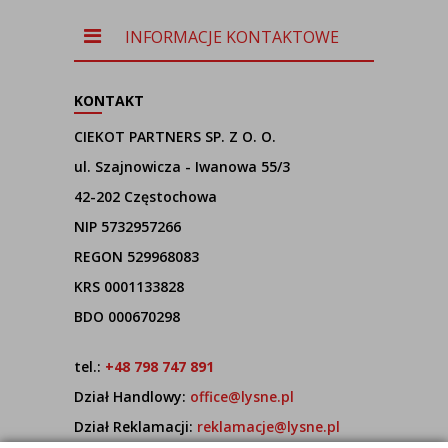
z szarym
abażurem
INFORMACJE KONTAKTOWE
KONTAKT
CIEKOT PARTNERS SP. Z O. O.
ul. Szajnowicza - Iwanowa 55/3
42-202 Częstochowa
NIP 5732957266
REGON 529968083
KRS 0001133828
BDO 000670298
tel.:
+48 798 747 891
Dział Handlowy:
office@lysne.pl
Dział Reklamacji:
reklamacje@lysne.pl