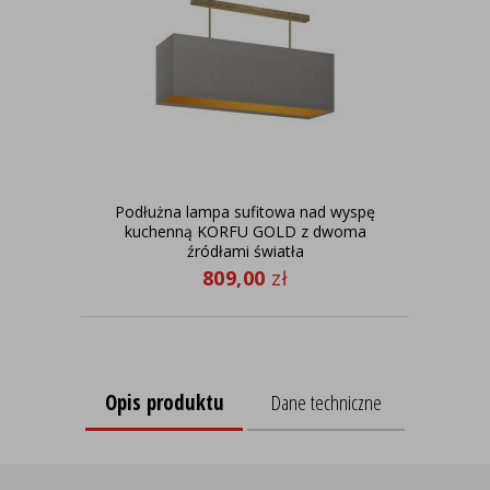
Podłużna lampa sufitowa nad wyspę
Sre
kuchenną KORFU GOLD z dwoma
w 
źródłami światła
809,00
zł
Opis produktu
Dane techniczne