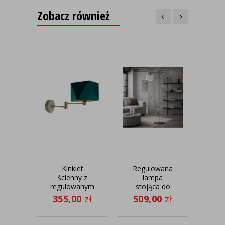
Zobacz również
Kinkiet
Regulowana
Dr
ścienny z
lampa
regulowanym
stojąca do
st
ramieniem w
czytania w
cz
355,00
zł
509,00
zł
60
płaszczyźnie
salonie
s
prawo-lewo
SERES w stylu
MI
HANOI GOLD
skandynawskim