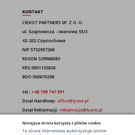
KONTAKT
CIEKOT PARTNERS SP. Z O. O.
ul. Szajnowicza - Iwanowa 55/3
42-202 Częstochowa
NIP 5732957266
REGON 529968083
KRS 0001133828
BDO 000670298
tel.:
+48 798 747 891
Dział Handlowy:
office@lysne.pl
Dział Reklamacji:
reklamacje@lysne.pl
Pracujemy od poniedziałku do piątku w godz.
Niniejsza strona korzysta z plików cookie
7:00 - 15:00
Ta strona internetowa wykorzystuje istotne