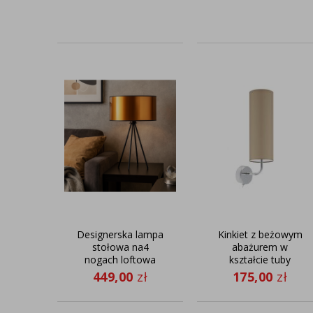
Designerska lampa
Kinkiet z beżowym
stołowa na4
abażurem w
nogach loftowa
kształcie tuby
SIERRA MIRROR
NEWADA z
449,00
zł
175,00
zł
czarno-miedziana
włącznikiem
dźwigniowym