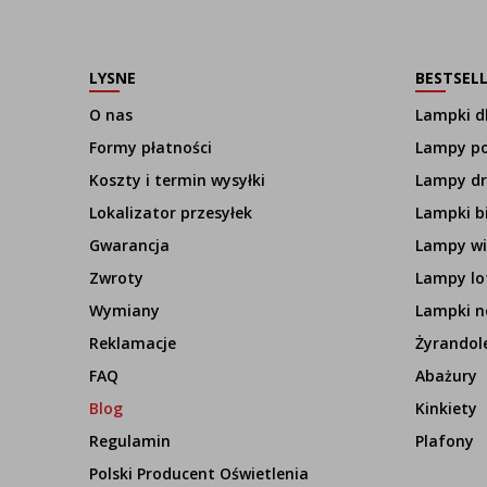
LYSNE
BESTSEL
O nas
Lampki dl
Formy płatności
Lampy p
Koszty i termin wysyłki
Lampy d
Lokalizator przesyłek
Lampki b
Gwarancja
Lampy wi
Zwroty
Lampy lo
Wymiany
Lampki n
Reklamacje
Żyrandol
FAQ
Abażury
Blog
Kinkiety
Regulamin
Plafony
Polski Producent Oświetlenia