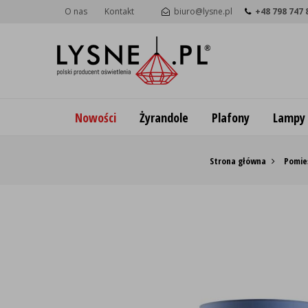
O nas
Kontakt
biuro@lysne.pl
+48 798 747 
Nowości
Żyrandole
Plafony
Lampy
Strona główna
Pomie