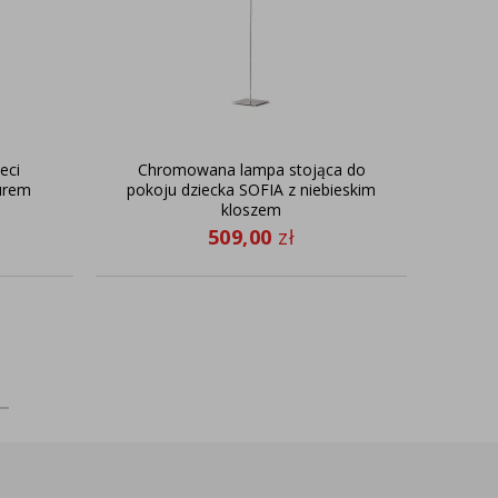
eci
Chromowana lampa stojąca do
Cz
urem
pokoju dziecka SOFIA z niebieskim
wys
kloszem
509,00
zł