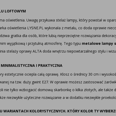
YLU LOFTOWYM
a oświetlenia. Uwagę przykuwa stelaż lampy, który powstał w oparci
arka oświetlenia LYSNE.PL wykonała z metalu, co doda oprawie nie
ziwa gratka dla osób, które lubią nieprzeciętne rozwiązania dekorac
w nim wyjątkową i przytulną atmosferę. Tego typu
metalowe lampy 
linia stelaży oprawy ALTA doda wnętrzu niepowtarzalnego stylu i wizua
MINIMALISTYCZNA I PRAKTYCZNA
y estetycznie ociepla całą oprawę. Klosz o średnicy 30 cm i wysoko
anej na tzw. duży gwint E27. W oprawie możesz zastosować żarówkę
ie tylko wzbogacić domową skarbonkę o kilka złotych, ale także dor
 także niezwykle użyteczne rozwiązanie a w dodatku niezwykle proekol
U WARIANTACH KOLORYSTYCZNYCH. KTÓRY KOLOR TY WYBIERZ