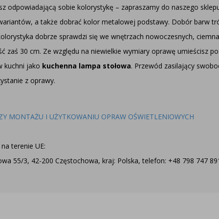
rzesz odpowiadającą sobie kolorystykę – zapraszamy do naszego skle
ariantów, a także dobrać kolor metalowej podstawy. Dobór barw tró
 kolorystyka dobrze sprawdzi się we wnętrzach nowoczesnych, ciemna
 zaś 30 cm. Ze względu na niewielkie wymiary oprawę umieścisz po o
w kuchni jako
kuchenna lampa stołowa
. Przewód zasilający swobo
ystanie z oprawy.
ZY MONTAŻU I UŻYTKOWANIU OPRAW OŚWIETLENIOWYCH
na terenie UE:
a 55/3, 42-200 Częstochowa, kraj: Polska, telefon: +48 798 747 891,