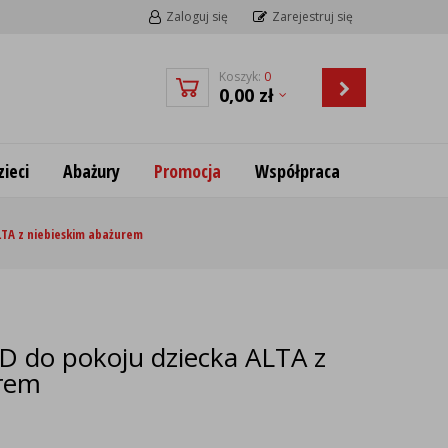
Zaloguj się
Zarejestruj się
Koszyk:
0
0,00
zł
ieci
Abażury
Promocja
Współpraca
LTA z niebieskim abażurem
 do pokoju dziecka ALTA z
urem