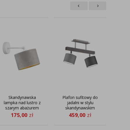
Skandynawska
Plafon sufitowy do
Dre
lampka nad lustro z
jadalni w stylu
po
szarym abażurem
skandynawskim
tr
TETE VELUR
EPIR 2 punktowy
GL
175,00
zł
459,00
zł
6
szary z regulacją
kąta padania
światła