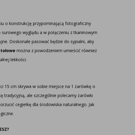
u o konstrukcję przypominającą fotograficzny
co surowego wyglądu a w połączeniu z tkaninowym
yjne. Doskonale pasować będzie do sypialni, aby
stołowe
można z powodzeniem umieścić również
lnej lekkości.
ści 15 cm skrywa w sobie miejsce na 1 żarówkę o
 tradycyjną, ale szczególnie polecamy żarówki
zucić cegiełkę dla środowiska naturalnego. Jak
ogiczne.
ESZ?