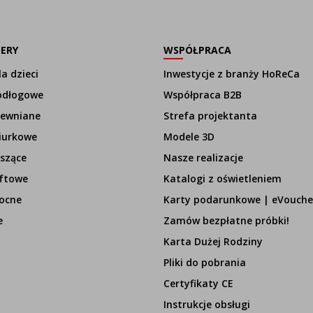
LERY
WSPÓŁPRACA
a dzieci
Inwestycje z branży HoReCa
odłogowe
Współpraca B2B
rewniane
Strefa projektanta
iurkowe
Modele 3D
szące
Nasze realizacje
ftowe
Katalogi z oświetleniem
ocne
Karty podarunkowe | eVouche
e
Zamów bezpłatne próbki!
Karta Dużej Rodziny
Pliki do pobrania
Certyfikaty CE
Instrukcje obsługi