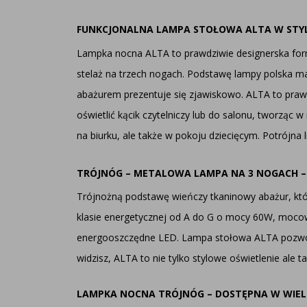
FUNKCJONALNA LAMPA STOŁOWA ALTA W ST
Lampka nocna ALTA to prawdziwie designerska form
stelaż na trzech nogach. Podstawę lampy polska m
abażurem prezentuje się zjawiskowo. ALTA to prawd
oświetlić kącik czytelniczy lub do salonu, tworząc 
na biurku, ale także w pokoju dziecięcym. Potrójna 
TRÓJNÓG – METALOWA LAMPA NA 3 NOGACH – 
Trójnożną podstawę wieńczy tkaninowy abażur, któr
klasie energetycznej od A do G o mocy 60W, mocow
energooszczędne LED. Lampa stołowa ALTA pozwoli n
widzisz, ALTA to nie tylko stylowe oświetlenie ale
LAMPKA NOCNA TRÓJNÓG – DOSTĘPNA W WIEL