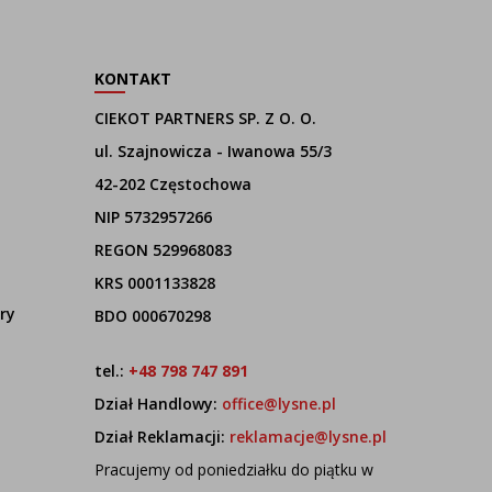
KONTAKT
CIEKOT PARTNERS SP. Z O. O.
ul. Szajnowicza - Iwanowa 55/3
42-202 Częstochowa
NIP 5732957266
REGON 529968083
KRS 0001133828
ry
BDO 000670298
tel.:
+48 798 747 891
Dział Handlowy:
office@lysne.pl
Dział Reklamacji:
reklamacje@lysne.pl
Pracujemy od poniedziałku do piątku w