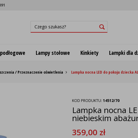
891
 podłogowe
Lampy stołowe
Kinkiety
Lampki dla dz
szczenia / Przeznaczenie oświetlenia
Lampka nocna LED do pokoju dziecka A
KOD PRODUKTU:
14512/70
Lampka nocna LED
niebieskim abaż
359,00
zł