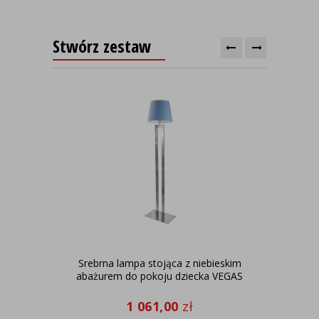
Stwórz zestaw
Srebrna lampa stojąca z niebieskim
No
abażurem do pokoju dziecka VEGAS
dzi
1 061,00
zł