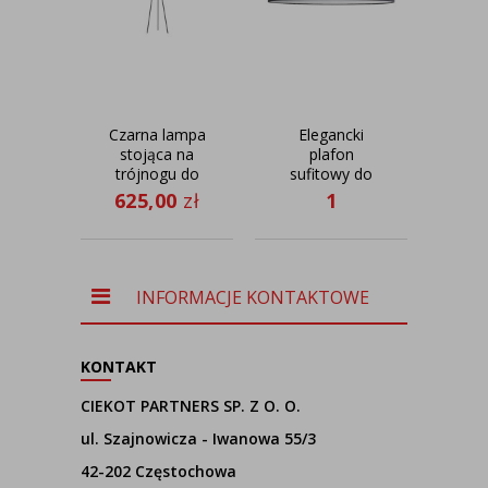
Czarna lampa
Elegancki
Des
stojąca na
plafon
trójnogu do
sufitowy do
suf
salonu
salonu
sal
625,00
zł
1
37
DAKAR
MEDINA
VELU
335,00
zł
GOLD
VELUR fi - 80
cz
cm
wn
INFORMACJE KONTAKTOWE
KONTAKT
CIEKOT PARTNERS SP. Z O. O.
ul. Szajnowicza - Iwanowa 55/3
42-202 Częstochowa