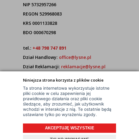
NIP 5732957266
REGON 529968083
KRS 0001133828
BDO 000670298
tel.:
+48 798 747 891
Dział Handlowy:
office@lysne.pl
Dział Reklamacji:
reklamacje@lysne.pl
Pracujemy od poniedziałku do piątku w godz.
Niniejsza strona korzysta z plików cookie
7:00 - 15:00
Ta strona internetowa wykorzystuje istotne
pliki cookie w celu zapewnienia jej
prawidłowego działania oraz pliki cookie
śledzące, aby zrozumieć, jak użytkownik
wchodzi w interakcje z nią. Te ostatnie będą
ustawiane tylko po wyrażeniu zgody.
AKCEPTUJĘ WSZYSTKIE
© Wszelkie Prawa Zastrzeżone
Projekt i oprogramowanie sklepu:
ebexo