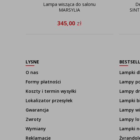
Lampa wisząca do salonu
De
MARSYLIA
SINT
345,00
zł
LYSNE
BESTSEL
O nas
Lampki dl
Formy płatności
Lampy p
Koszty i termin wysyłki
Lampy d
Lokalizator przesyłek
Lampki b
Gwarancja
Lampy wi
Zwroty
Lampy lo
Wymiany
Lampki n
Reklamacje
Żyrandol