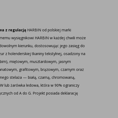
a z regulacją
HARBIN od polskiej marki
homemu wysięgnikowi HARBIN w każdej chwili może
w dowolnym kierunku, dostosowując jego zasięg do
z holenderskiej tkaniny tekstylnej, osadzony na
ołębim), miętowym, musztardowym, jasnym
granatowym, grafitowym, brązowym, czarnym oraz
omego stelaża — białą, czarną, chromowaną,
W lub żarówka ledowa, która w 90% ograniczy
cznych od A do G. Projekt posiada deklarację