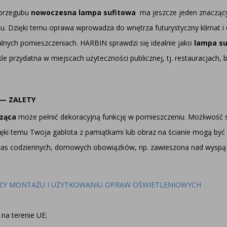
 przegubu
nowoczesna lampa sufitowa
ma jeszcze jeden znacząc
ntu. Dzięki temu oprawa wprowadza do wnętrza futurystyczny klima
lnych pomieszczeniach. HARBIN sprawdzi się idealnie jako
lampa su
kle przydatna w miejscach użyteczności publicznej, tj. restauracjach
— ZALETY
sząca
może pełnić dekoracyjną funkcję w pomieszczeniu. Możliwość s
Dzięki temu Twoja gablota z pamiątkami lub obraz na ścianie mogą 
dczas codziennych, domowych obowiązków, np. zawieszona nad wyspą
ZY MONTAŻU I UŻYTKOWANIU OPRAW OŚWIETLENIOWYCH
na terenie UE: