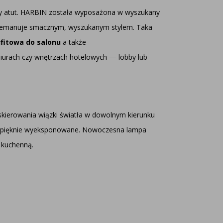
y atut. HARBIN została wyposażona w wyszukany
t i emanuje smacznym, wyszukanym stylem. Taka
fitowa do salonu
a także
, biurach czy wnętrzach hotelowych — lobby lub
kierowania wiązki światła w dowolnym kierunku
być pięknie wyeksponowane. Nowoczesna lampa
 kuchenną.