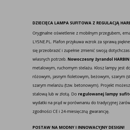
DZIECIĘCA LAMPA SUFITOWA Z REGULACJĄ HA
Oryginalne oświetlenie z mobilnym przegubem, em
LYSNE.PL. Plafon przykuwa wzrok za sprawą piękne
się przeobrazić i zupełnie zmienić swoją dotychcz
własnych potrzeb.
Nowoczesny żyrandol HARBIN
metalowym, ruchomym stelażu. Klosz lampy jest d
różowym, jasnym fioletowym, beżowym, szarym (st
szarym melanżu (tzw. betonowym). Projekt możesz 
stalową lub w złotą. Do
regulowanej lampy sufi
wydatki na prąd w porównaniu do tradycyjnej żarów
zgodności CE i 24-miesięczną gwarancję.
POSTAW NA MODNY I INNOWACYJNY DESIGN!