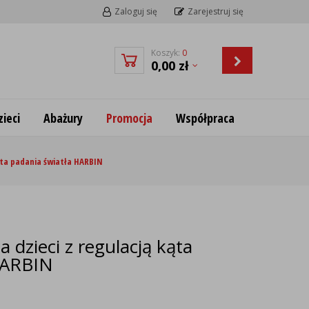
Zaloguj się
Zarejestruj się
Koszyk:
0
0,00
zł
ieci
Abażury
Promocja
Współpraca
kąta padania światła HARBIN
 dzieci z regulacją kąta
HARBIN