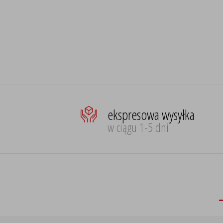
ekspresowa wysyłka
w ciągu 1-5 dni