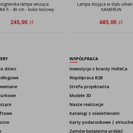
signerska lampa wisząca
Lampa stojąca w stylu urban
RA fi - 40 cm - kolor beżowy
KAMERUN
245,00
zł
685,00
zł
LERY
WSPÓŁPRACA
a dzieci
Inwestycje z branży HoReCa
odłogowe
Współpraca B2B
rewniane
Strefa projektanta
iurkowe
Modele 3D
szące
Nasze realizacje
ftowe
Katalogi z oświetleniem
ocne
Karty podarunkowe | eVouche
e
Zamów bezpłatne próbki!