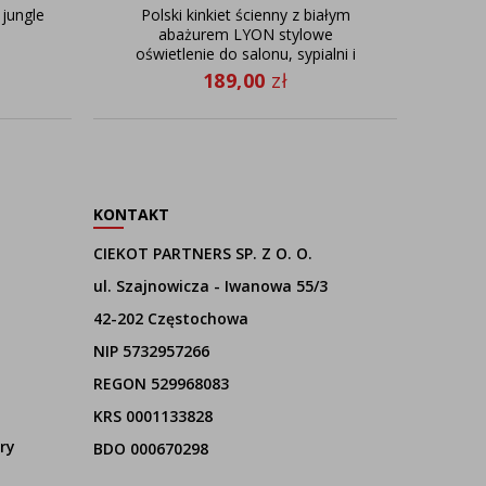
 jungle
Polski kinkiet ścienny z białym
Dre
abażurem LYON stylowe
mus
oświetlenie do salonu, sypialni i
pokoju dziecka
189,00
zł
KONTAKT
CIEKOT PARTNERS SP. Z O. O.
ul. Szajnowicza - Iwanowa 55/3
42-202 Częstochowa
NIP 5732957266
REGON 529968083
KRS 0001133828
ry
BDO 000670298