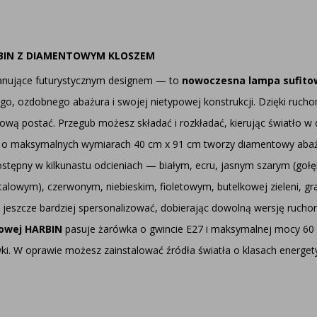
RBIN Z DIAMENTOWYM KLOSZEM
anujące futurystycznym designem — to
nowoczesna lampa sufitow
go, ozdobnego abażura i swojej nietypowej konstrukcji. Dzięki ruc
asową postać. Przegub możesz składać i rozkładać, kierując światło 
o maksymalnych wymiarach 40 cm x 91 cm tworzy diamentowy abażur 
ostępny w kilkunastu odcieniach — białym, ecru, jasnym szarym (g
alowym), czerwonym, niebieskim, fioletowym, butelkowej zieleni, 
jeszcze bardziej spersonalizować, dobierając dowolną wersję ruch
towej HARBIN
pasuje żarówka o gwincie E27 i maksymalnej mocy 60 
ki. W oprawie możesz zainstalować źródła światła o klasach energety