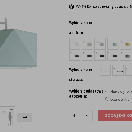
WYSYŁKA:
szacowany czas do 5
Wybierz kolor
abażuru:
Wybierz kolor
stelaża:
Wybierz dodatkowe
denko (+75z
akcesoria:
bez denka
DODAJ DO K