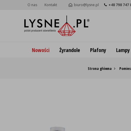
O nas
Kontakt
biuro@lysne.pl
+48 798 747 
Nowości
Żyrandole
Plafony
Lampy
Strona główna
Pomies