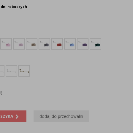
 dni roboczych
ł)
OSZYKA
dodaj do przechowalni