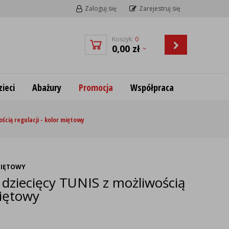
Zaloguj się
Zarejestruj się
Koszyk:
0
0,00
zł
ieci
Abażury
Promocja
Współpraca
ścią regulacji - kolor miętowy
 MIĘTOWY
dziecięcy TUNIS z możliwością
miętowy