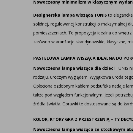
Nowoczesny minimalizm w klasycznym wydaniu
Designerska lampa wisząca TUNIS
to elegancka 
solidnej, regulowanej konstrukcji o maksymalnej d
pomieszczeniach. To propozycja idealna do wnętrz
zarówno w aranżacje skandynawskie, klasyczne, min
PASTELOWA LAMPA WISZĄCA IDEALNA DO POKO
Nowoczesna lampa wisząca dla dzieci
TUNIS ni
rodzaju, uroczym wyglądem. Wyjątkowa uroda teg
Opleciona ozdobnym kablem podsufitka nadaje lampi
także pod względem funkcjonalnym. Jeżeli potrzebu
źródła światła. Oprawki te dostosowane są do żaró
KOLOR, KTÓRY GRA Z PRZESTRZENIĄ – TY DECY
Nowoczesna lampa wisząca ze stożkowym ab