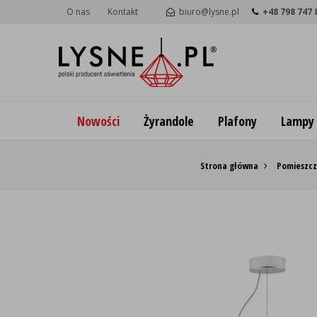
O nas
Kontakt
biuro@lysne.pl
+48 798 747 
Nowości
Żyrandole
Plafony
Lampy
Strona główna
Pomieszcz