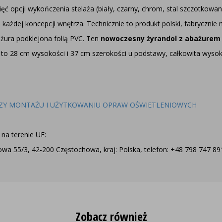
ęć opcji wykończenia stelaża (biały, czarny, chrom, stal szczotkowan
 każdej koncepcji wnętrza. Technicznie to produkt polski, fabryczn
ażura podklejona folią PVC. Ten
nowoczesny żyrandol z abażurem
to 28 cm wysokości i 37 cm szerokości u podstawy, całkowita wyso
ZY MONTAŻU I UŻYTKOWANIU OPRAW OŚWIETLENIOWYCH
na terenie UE:
a 55/3, 42-200 Częstochowa, kraj: Polska, telefon: +48 798 747 891,
Zobacz również