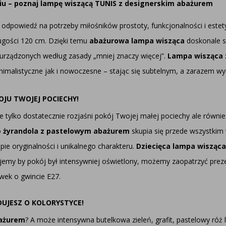
 – poznaj lampę wiszącą TUNIS z designerskim abażurem
odpowiedź na potrzeby miłośników prostoty, funkcjonalności i estety
ługości 120 cm. Dzięki temu
abażurowa lampa wisząca
doskonale sp
 urządzonych według zasady „mniej znaczy więcej”.
Lampa wisząca 
imalistyczne jak i nowoczesne – stając się subtelnym, a zarazem wy
JU TWOJEJ POCIECHY!
e tylko dostatecznie rozjaśni pokój Twojej małej pociechy ale rów
o
żyrandola z pastelowym abażurem
skupia się przede wszystkim
e oryginalności i unikalnego charakteru.
Dziecięca lampa wisząca
jemy by pokój był intensywniej oświetlony, możemy zaopatrzyć prez
wek o gwincie E27.
DUJESZ O KOLORYSTYCE!
ażurem
? A może intensywna butelkowa zieleń, grafit, pastelowy ró