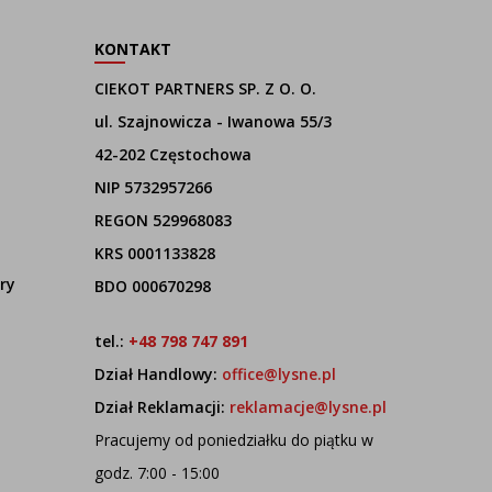
KONTAKT
CIEKOT PARTNERS SP. Z O. O.
ul. Szajnowicza - Iwanowa 55/3
42-202 Częstochowa
NIP 5732957266
REGON 529968083
KRS 0001133828
ry
BDO 000670298
tel.:
+48 798 747 891
Dział Handlowy:
office@lysne.pl
Dział Reklamacji:
reklamacje@lysne.pl
Pracujemy od poniedziałku do piątku w
godz. 7:00 - 15:00