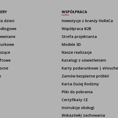
LERY
WSPÓŁPRACA
a dzieci
Inwestycje z branży HoReCa
odłogowe
Współpraca B2B
rewniane
Strefa projektanta
iurkowe
Modele 3D
szące
Nasze realizacje
ftowe
Katalogi z oświetleniem
ocne
Karty podarunkowe | eVouche
e
Zamów bezpłatne próbki!
Karta Dużej Rodziny
Pliki do pobrania
Certyfikaty CE
Instrukcje obsługi
Wskazówki zachowania