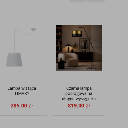
Lampa wisząca
Czarna lampa
Cz
TIMARY
podłogowa na
nocn
długim wysięgniku
ALMA
BILBAO GLAM w
klos
285,00
zł
819,00
zł
2
stylu glamour ze
m
złotymi elementami