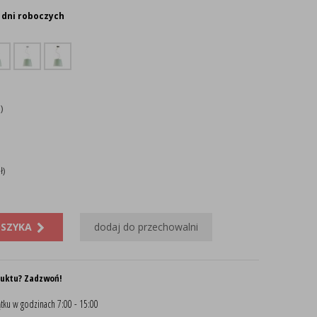
 dni roboczych
)
ł)
OSZYKA
dodaj do przechowalni
duktu? Zadzwoń!
tku w godzinach 7:00 - 15:00