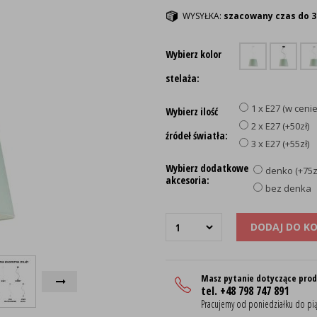
WYSYŁKA:
szacowany czas do 3
Wybierz kolor
stelaża:
1 x E27 (w cenie
Wybierz ilość
2 x E27 (+50zł)
źródeł światła:
3 x E27 (+55zł)
Wybierz dodatkowe
denko (+75z
akcesoria:
bez denka
DODAJ DO K
Masz pytanie dotyczące pro
tel. +48 798 747 891
Pracujemy od poniedziałku do pią