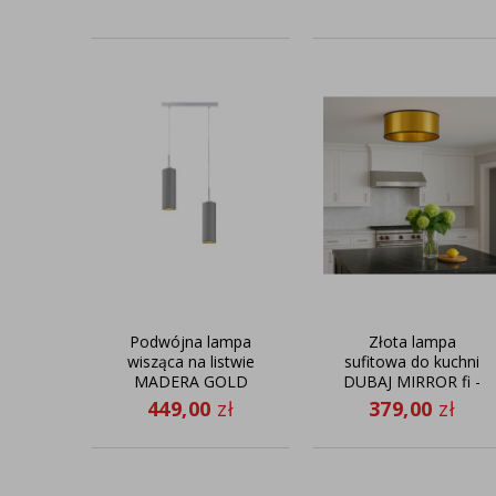
Podwójna lampa
Złota lampa
wisząca na listwie
sufitowa do kuchni
MADERA GOLD
DUBAJ MIRROR fi -
40 cm w
449,00
zł
379,00
zł
nowoczesnym stylu