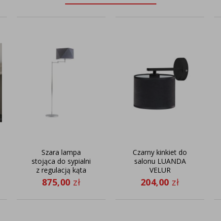
Szara lampa
Czarny kinkiet do
stojąca do sypialni
salonu LUANDA
z regulacją kąta
VELUR
padania światła
875,00
zł
204,00
zł
SANTIAGO w stylu
skandynawskim