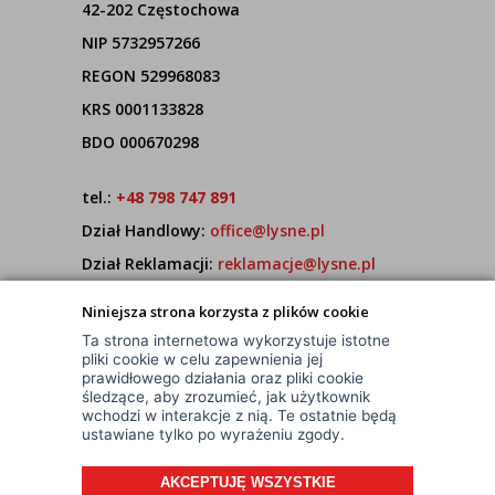
42-202 Częstochowa
NIP 5732957266
REGON 529968083
KRS 0001133828
BDO 000670298
tel.:
+48 798 747 891
Dział Handlowy:
office@lysne.pl
Dział Reklamacji:
reklamacje@lysne.pl
Pracujemy od poniedziałku do piątku w godz.
Niniejsza strona korzysta z plików cookie
7:00 - 15:00
Ta strona internetowa wykorzystuje istotne
pliki cookie w celu zapewnienia jej
prawidłowego działania oraz pliki cookie
śledzące, aby zrozumieć, jak użytkownik
wchodzi w interakcje z nią. Te ostatnie będą
ustawiane tylko po wyrażeniu zgody.
AKCEPTUJĘ WSZYSTKIE
© Wszelkie Prawa Zastrzeżone