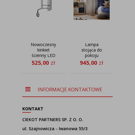
Nowoczesny
Lampa
Cza
kinkiet
stojąca do
st
ścienny LED
pokoju
do sypialni
chłopca
g
525,00
zł
945,00
zł
58
AUSTIN z
MANILA z
T
dodatkowym
niebieskim
panelem LED
abażurem
INFORMACJE KONTAKTOWE
KONTAKT
CIEKOT PARTNERS SP. Z O. O.
ul. Szajnowicza - Iwanowa 55/3