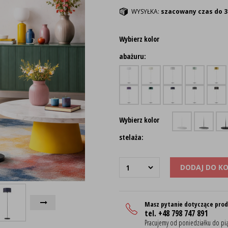
WYSYŁKA:
szacowany czas do 3
Wybierz kolor
abażuru:
Wybierz kolor
stelaża:
DODAJ DO K
Masz pytanie dotyczące pro
tel. +48 798 747 891
Pracujemy od poniedziałku do pią