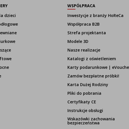
LERY
WSPÓŁPRACA
a dzieci
Inwestycje z branży HoReCa
odłogowe
Współpraca B2B
rewniane
Strefa projektanta
iurkowe
Modele 3D
szące
Nasze realizacje
ftowe
Katalogi z oświetleniem
ocne
Karty podarunkowe | eVouche
e
Zamów bezpłatne próbki!
Karta Dużej Rodziny
Pliki do pobrania
Certyfikaty CE
Instrukcje obsługi
Wskazówki zachowania
bezpieczeństwa