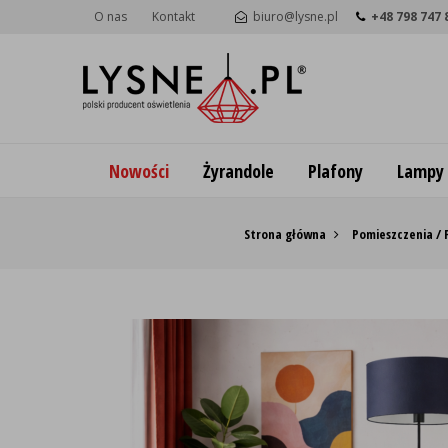
O nas
Kontakt
biuro@lysne.pl
+48 798 747 
Nowości
Żyrandole
Plafony
Lampy
Strona główna
Pomieszczenia / 