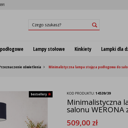
891
 podłogowe
Lampy stołowe
Kinkiety
Lampki dla dz
Przeznaczenie oświetlenia
Minimalistyczna lampa stojąca podłogowa do s
KOD PRODUKTU:
14539/39
Minimalistyczna 
salonu WERONA 
509,00
zł