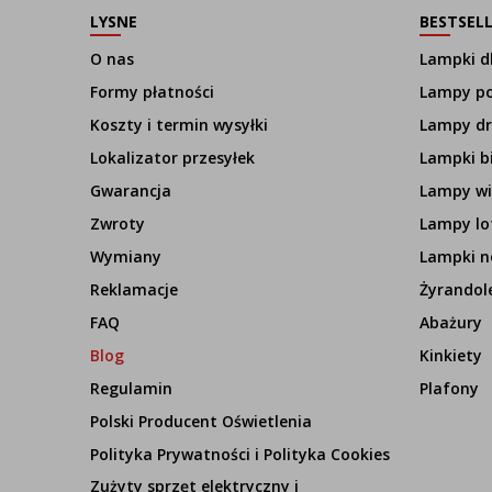
LYSNE
BESTSEL
O nas
Lampki dl
Formy płatności
Lampy p
Koszty i termin wysyłki
Lampy d
Lokalizator przesyłek
Lampki b
Gwarancja
Lampy wi
Zwroty
Lampy lo
Wymiany
Lampki n
Reklamacje
Żyrandol
FAQ
Abażury
Blog
Kinkiety
Regulamin
Plafony
Polski Producent Oświetlenia
Polityka Prywatności i Polityka Cookies
Zużyty sprzęt elektryczny i