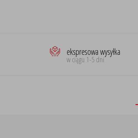
ekspresowa wysyłka
w ciągu 1-5 dni