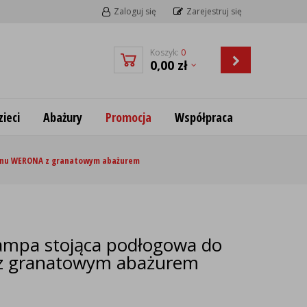
Zaloguj się
Zarejestruj się
Koszyk:
0
0,00
zł
ieci
Abażury
Promocja
Współpraca
alonu WERONA z granatowym abażurem
lampa stojąca podłogowa do
z granatowym abażurem