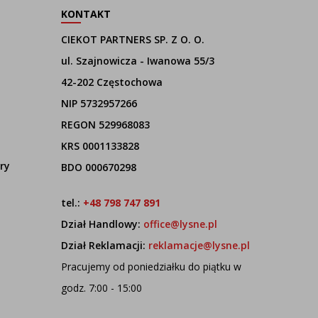
KONTAKT
CIEKOT PARTNERS SP. Z O. O.
ul. Szajnowicza - Iwanowa 55/3
42-202 Częstochowa
NIP 5732957266
REGON 529968083
KRS 0001133828
ry
BDO 000670298
tel.:
+48 798 747 891
Dział Handlowy:
office@lysne.pl
Dział Reklamacji:
reklamacje@lysne.pl
Pracujemy od poniedziałku do piątku w
godz. 7:00 - 15:00