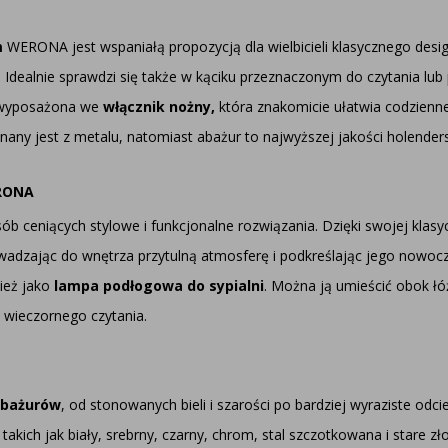
m
WERONA jest wspaniałą propozycją dla wielbicieli klasycznego desig
 Idealnie sprawdzi się także w kąciku przeznaczonym do czytania lu
 wyposażona we
włącznik nożny,
która znakomicie ułatwia codzienne
nany jest z metalu, natomiast abażur to najwyższej jakości holenders
RONA
ceniących stylowe i funkcjonalne rozwiązania. Dzięki swojej klasyc
wadzając do wnętrza przytulną atmosferę i podkreślając jego nowocze
ież jako
lampa podłogowa do sypialni
. Można ją umieścić obok ł
 wieczornego czytania.
abażurów
, od stonowanych bieli i szarości po bardziej wyraziste odc
 takich jak biały, srebrny, czarny, chrom, stal szczotkowana i stare