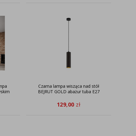
ampa
Czarna lampa wisząca nad stół
wskim
BEJRUT GOLD abażur tuba E27
re
129,00
zł