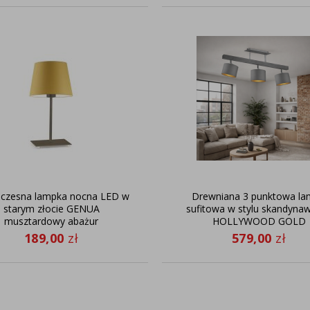
zesna lampka nocna LED w
Drewniana 3 punktowa l
starym złocie GENUA
sufitowa w stylu skandyna
musztardowy abażur
HOLLYWOOD GOLD
189,00
zł
579,00
zł