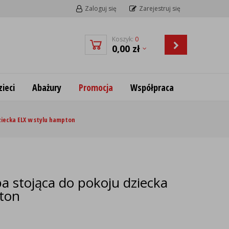
Zaloguj się
Zarejestruj się
Koszyk:
0
0,00
zł
ieci
Abażury
Promocja
Współpraca
iecka ELX w stylu hampton
 stojąca do pokoju dziecka
ton