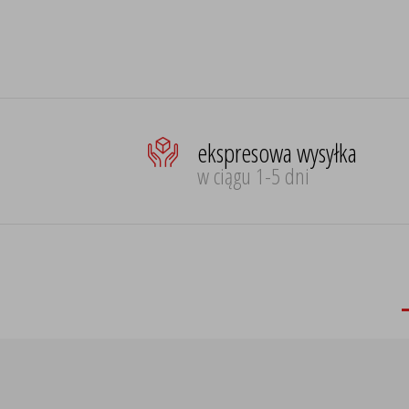
ekspresowa wysyłka
w ciągu 1-5 dni