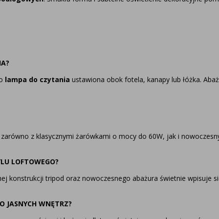
IA?
ko
lampa do czytania
ustawiona obok fotela, kanapy lub łóżka. Aba
e zarówno z klasycznymi żarówkami o mocy do 60W, jak i nowoczes
YLU LOFTOWEGO?
ej konstrukcji tripod oraz nowoczesnego abażura świetnie wpisuje się
DO JASNYCH WNĘTRZ?