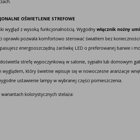
zach.
JONALNE OŚWIETLENIE STREFOWE
ki wygląd z wysoką funkcjonalnością. Wygodny
włącznik nożny um
i oprawki pozwala komfortowo sterować światłem bez konieczności 
opasujesz energooszczędną żarówkę LED o preferowanej barwie i mo
doświetla strefę wypoczynkową w salonie, sypialni lub domowym gabi
m wyglądem, który świetnie wpisuje się w nowoczesne aranżacje wn
 wygodne ustawienie lampy w wybranej części pomieszczenia.
wariantach kolorystycznych stelaża: