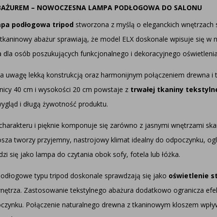
 ABAŻUREM – NOWOCZESNA LAMPA PODŁOGOWA DO SALONU
pa podłogowa tripod
stworzona z myślą o eleganckich wnętrzach 
 tkaninowy abażur sprawiają, że model ELX doskonale wpisuje się w 
a dla osób poszukujących funkcjonalnego i dekoracyjnego oświetlenia
a uwagę lekką konstrukcją oraz harmonijnym połączeniem drewna i t
dnicy 40 cm i wysokości 20 cm powstaje z
trwałej tkaniny tekstylne
wygląd i długą żywotność produktu.
arakteru i pięknie komponuje się zarówno z jasnymi wnętrzami skan
osza tworzy przyjemny, nastrojowy klimat idealny do odpoczynku, ogl
i się jako lampa do czytania obok sofy, fotela lub łóżka.
podłogowe typu tripod doskonale sprawdzają się jako
oświetlenie 
ętrza. Zastosowanie tekstylnego abażura dodatkowo ogranicza efekt o
ynku. Połączenie naturalnego drewna z tkaninowym kloszem wpływa 