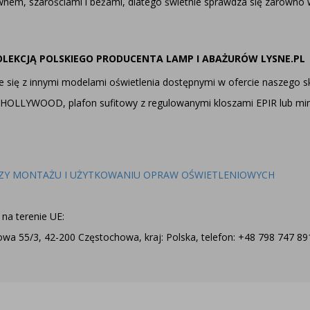
ewnem, szarościami i beżami, dlatego świetnie sprawdza się zarówno 
OLEKCJĄ
POLSKIEGO PRODUCENTA LAMP I ABAŻURÓW LYSNE.PL
ię z innymi modelami oświetlenia dostępnymi w ofercie naszego sk
ce HOLLYWOOD
,
plafon sufitowy z regulowanymi kloszami EPIR
lub
min
ZY MONTAŻU I UŻYTKOWANIU OPRAW OŚWIETLENIOWYCH
na terenie UE:
a 55/3, 42-200 Częstochowa, kraj: Polska, telefon: +48 798 747 891,