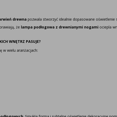
arwień drewna
pozwala stworzyć idealnie dopasowane oświetlenie s
prawiają, że
lampa podłogowa z drewnianymi nogami
ociepla wn
AKICH WNĘTRZ PASUJE?
ę w wielu aranżacjach:
podłogowych
. Smukła forma i subtelne oświetlenie dekoracyjne pom