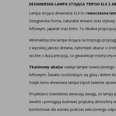
DESIGNERSKA LAMPA STOJĄCA TRIPOD ELX Z
Lampa stojąca drewniana ELX to n
owoczesna lam
Designerska forma, naturalne drewno oraz stylowy
loftowym, japandi oraz boho. To idealna propozycj
Minimalistyczna
lampa stojąca na trójnogu
przyciąg
z wysokiej jakości drewna, natomiast abażur o śre
ręcznie z dużą precyzją, co gwarantuje estetyczny 
Tkaninowy abażur
nadaje lampie nowoczesnego ch
loftowymi. Światło rozchodzące się górą i dołem kl
Dzięki temu drewniana lampa tripod świetnie sprawdz
Projektanci oświetlenia zwracają uwagę, że lampy 
światło i pomagają budować przytulną atmosferę wn
komfortowe dla wzroku podczas wieczornego odpocz