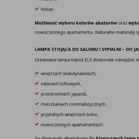
heban.
Możliwość wyboru kolorów abażurów
oraz
wyb
nowoczesnego apartamentu. Naturalne materiały s
LAMPA STOJĄCA DO SALONU I SYPIALNI – DO J
Drewniana lampa tripod ELX doskonale odnajdzie si
wnętrzach skandynawskich,
salonach loftowych,
przestrzeniach japandi,
mieszkaniach minimalistycznych,
przytulnych wnętrzach boho,
nowoczesnych apartamentach.
To doskonała alternatywa dla
klasycznych lamp 