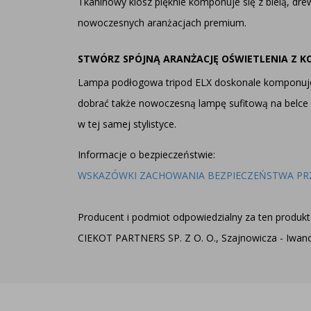
Tkaninowy klosz pięknie komponuje się z bielą, dr
nowoczesnych aranżacjach premium.
STWÓRZ SPÓJNĄ ARANŻACJĘ OŚWIETLENIA Z K
Lampa podłogowa tripod ELX doskonale komponuje s
dobrać także
nowoczesną lampę sufitową na bel
w tej samej stylistyce.
Informacje o bezpieczeństwie:
WSKAZÓWKI ZACHOWANIA BEZPIECZEŃSTWA PR
Producent i podmiot odpowiedzialny za ten produkt 
CIEKOT PARTNERS SP. Z O. O., Szajnowicza - Iwanow