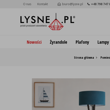
O nas
Kontakt
biuro@lysne.pl
+48 798 747 
Nowości
Żyrandole
Plafony
Lampy
Strona główna
Pomies