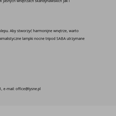
w jasnych wnętrzach skandynawskich jak i
lepu. Aby stworzyć harmonijne wnętrze, warto
imalistyczne lampki nocne tripod SABA
utrzymane
 e-mail: office@lysne.pl