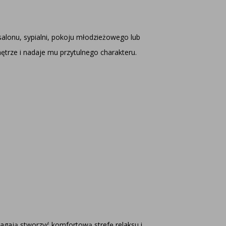
alonu, sypialni, pokoju młodzieżowego lub
ętrze i nadaje mu przytulnego charakteru.
agają stworzyć komfortową strefę relaksu i