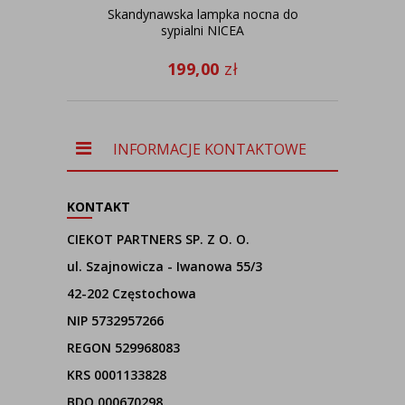
Skandynawska lampka nocna do
sypialni NICEA
reg
199,00
zł
INFORMACJE KONTAKTOWE
KONTAKT
CIEKOT PARTNERS SP. Z O. O.
ul. Szajnowicza - Iwanowa 55/3
42-202 Częstochowa
NIP 5732957266
REGON 529968083
KRS 0001133828
BDO 000670298