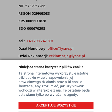
NIP 5732957266
REGON 529968083
KRS 0001133828
BDO 000670298
tel.:
+48 798 747 891
Dział Handlowy:
office@lysne.pl
Dział Reklamacji:
reklamacje@lysne.pl
Pracujemy od poniedziałku do piątku w godz.
Niniejsza strona korzysta z plików cookie
7:00 - 15:00
Ta strona internetowa wykorzystuje istotne
pliki cookie w celu zapewnienia jej
prawidłowego działania oraz pliki cookie
śledzące, aby zrozumieć, jak użytkownik
wchodzi w interakcje z nią. Te ostatnie będą
ustawiane tylko po wyrażeniu zgody.
AKCEPTUJĘ WSZYSTKIE
© Wszelkie Prawa Zastrzeżone