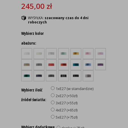
245,00
zł
WYSYŁKA:
szacowany czas do 4 dni
roboczych
Wybierz kolor
abażuru:
1xE27 (w standardzie)
Wybierz ilość
2xE27 (+50zł)
źródeł światła:
3xE27 (+55zł)
4xE27 (+65zł)
5xE27 (+75zł)
Wybierz dodatkowe