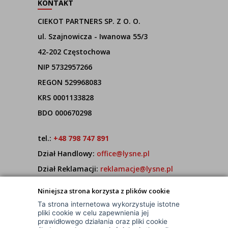
KONTAKT
CIEKOT PARTNERS SP. Z O. O.
ul. Szajnowicza - Iwanowa 55/3
42-202 Częstochowa
NIP 5732957266
REGON 529968083
KRS 0001133828
BDO 000670298
tel.:
+48 798 747 891
Dział Handlowy:
office@lysne.pl
Dział Reklamacji:
reklamacje@lysne.pl
Pracujemy od poniedziałku do piątku w godz.
Niniejsza strona korzysta z plików cookie
7:00 - 15:00
Ta strona internetowa wykorzystuje istotne
pliki cookie w celu zapewnienia jej
prawidłowego działania oraz pliki cookie