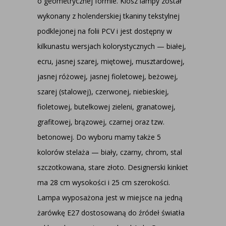
o geometrycznej formie. Klosz lampy został
wykonany z holenderskiej tkaniny tekstylnej
podklejonej na folii PCV i jest dostępny w
kilkunastu wersjach kolorystycznych — białej,
ecru, jasnej szarej, miętowej, musztardowej,
jasnej różowej, jasnej fioletowej, beżowej,
szarej (stalowej), czerwonej, niebieskiej,
fioletowej, butelkowej zieleni, granatowej,
grafitowej, brązowej, czarnej oraz tzw.
betonowej. Do wyboru mamy także 5
kolorów stelaża — biały, czarny, chrom, stal
szczotkowana, stare złoto. Designerski kinkiet
ma 28 cm wysokości i 25 cm szerokości.
Lampa wyposażona jest w miejsce na jedną
żarówkę E27 dostosowaną do źródeł światła