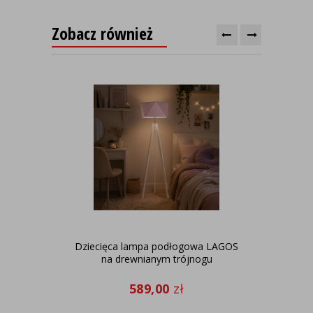
Zobacz również
Dziecięca lampa podłogowa LAGOS
Lamp
na drewnianym trójnogu
PO
589,00
zł