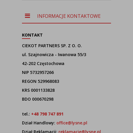
INFORMACJE KONTAKTOWE
KONTAKT
CIEKOT PARTNERS SP. Z O. O.
ul. Szajnowicza - Iwanowa 55/3
42-202 Częstochowa
NIP 5732957266
REGON 529968083
KRS 0001133828
BDO 000670298
tel.:
+48 798 747 891
Dział Handlowy:
office@lysne.pl
Dział Reklamacji:
reklamacje@lysne.pl