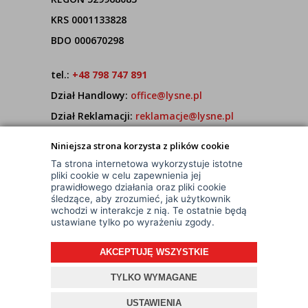
KRS 0001133828
BDO 000670298
tel.:
+48 798 747 891
Dział Handlowy:
office@lysne.pl
Dział Reklamacji:
reklamacje@lysne.pl
Pracujemy od poniedziałku do piątku w godz.
Niniejsza strona korzysta z plików cookie
7:00 - 15:00
Ta strona internetowa wykorzystuje istotne
pliki cookie w celu zapewnienia jej
prawidłowego działania oraz pliki cookie
śledzące, aby zrozumieć, jak użytkownik
wchodzi w interakcje z nią. Te ostatnie będą
ustawiane tylko po wyrażeniu zgody.
AKCEPTUJĘ WSZYSTKIE
© Wszelkie Prawa Zastrzeżone
Projekt i oprogramowanie sklepu:
ebexo
TYLKO WYMAGANE
USTAWIENIA