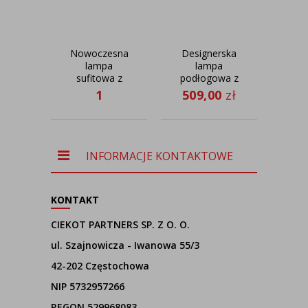
Nowoczesna
Designerska
Czar
lampa
lampa
do
sufitowa z
podłogowa z
WEN
marmurowy
regulowanym
50 c
1
509,00
zł
40
abażurem
ramieniem
309,00
zł
MEDINA
SERES
MARMUR fi -
80 cm
INFORMACJE KONTAKTOWE
KONTAKT
CIEKOT PARTNERS SP. Z O. O.
ul. Szajnowicza - Iwanowa 55/3
42-202 Częstochowa
NIP 5732957266
REGON 529968083