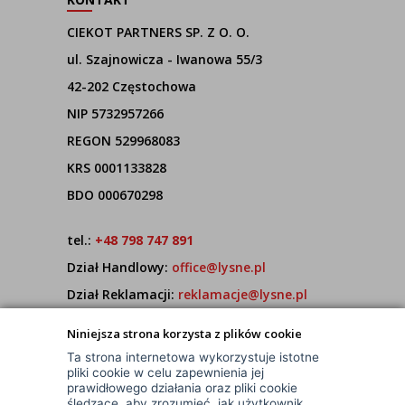
CIEKOT PARTNERS SP. Z O. O.
ul. Szajnowicza - Iwanowa 55/3
42-202 Częstochowa
NIP 5732957266
REGON 529968083
KRS 0001133828
BDO 000670298
tel.:
+48 798 747 891
Dział Handlowy:
office@lysne.pl
Dział Reklamacji:
reklamacje@lysne.pl
Pracujemy od poniedziałku do piątku w godz.
Niniejsza strona korzysta z plików cookie
7:00 - 15:00
Ta strona internetowa wykorzystuje istotne
pliki cookie w celu zapewnienia jej
prawidłowego działania oraz pliki cookie
śledzące, aby zrozumieć, jak użytkownik