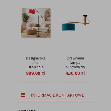
Designerska
Drewniana
Re
lampa
lampa
stojąca z
sufitowa do
suf
czerwonym
pokoju
ź
989,00
zł
430,00
zł
32
abażurem
młodzieżowego
św
COLMA z
FOGGIA
regulowanym
d
ramieniem do
DA
czytania
ko
INFORMACJE KONTAKTOWE
ab
KONTAKT