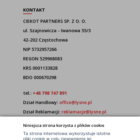
KONTAKT
CIEKOT PARTNERS SP. Z O. O.
ul. Szajnowicza - Iwanowa 55/3
42-202 Częstochowa
NIP 5732957266
REGON 529968083
KRS 0001133828
BDO 000670298
tel.:
+48 798 747 891
Dział Handlowy:
office@lysne.pl
Dział Reklamacji:
reklamacje@lysne.pl
Pracujemy od poniedziałku do piątku w godz.
Niniejsza strona korzysta z plików cookie
7:00 - 15:00
Ta strona internetowa wykorzystuje istotne
pliki cookie w celu zapewnienia jej