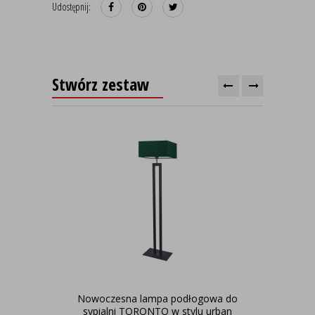
Udostępnij:
Stwórz zestaw
Nowoczesna lampa podłogowa do
Or
sypialni TORONTO w stylu urban
PRA