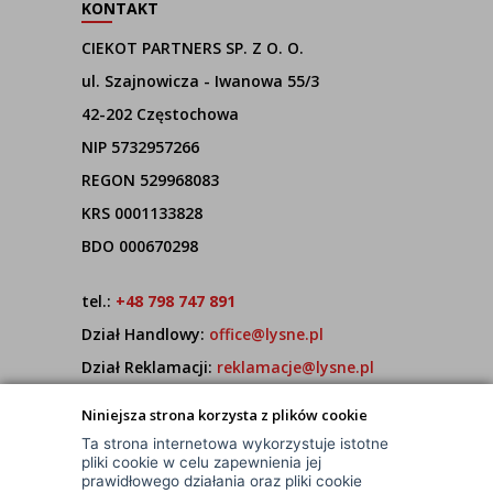
KONTAKT
CIEKOT PARTNERS SP. Z O. O.
ul. Szajnowicza - Iwanowa 55/3
42-202 Częstochowa
NIP 5732957266
REGON 529968083
KRS 0001133828
BDO 000670298
tel.:
+48 798 747 891
Dział Handlowy:
office@lysne.pl
Dział Reklamacji:
reklamacje@lysne.pl
Pracujemy od poniedziałku do piątku w godz.
Niniejsza strona korzysta z plików cookie
7:00 - 15:00
Ta strona internetowa wykorzystuje istotne
pliki cookie w celu zapewnienia jej
prawidłowego działania oraz pliki cookie