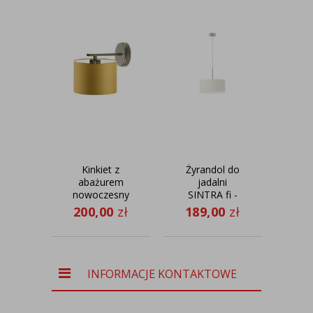
Kinkiet z
Żyrandol do
Fun
abażurem
jadalni
nowoczesny
SINTRA fi -
st
LUANDA
30 cm
czyt
200,00
zł
189,00
zł
96
V
c
ab
INFORMACJE KONTAKTOWE