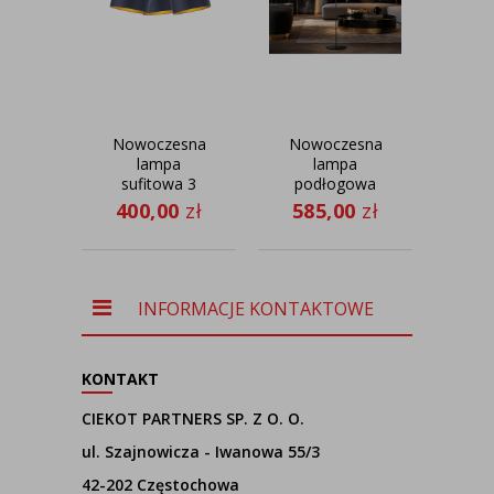
Nowoczesna
Nowoczesna
Kl
lampa
lampa
k
sufitowa 3
podłogowa
ab
punktowa
do salonu
HA
400,00
zł
585,00
zł
30
DAKOTA
BERMUDY
GOLD z
GLAM w
regulacją
czarno-złotej
kolorystyce
INFORMACJE KONTAKTOWE
KONTAKT
CIEKOT PARTNERS SP. Z O. O.
ul. Szajnowicza - Iwanowa 55/3
42-202 Częstochowa