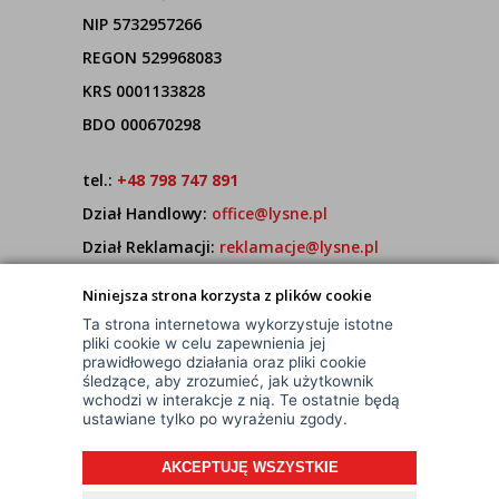
NIP 5732957266
REGON 529968083
KRS 0001133828
BDO 000670298
tel.:
+48 798 747 891
Dział Handlowy:
office@lysne.pl
Dział Reklamacji:
reklamacje@lysne.pl
Pracujemy od poniedziałku do piątku w godz.
Niniejsza strona korzysta z plików cookie
7:00 - 15:00
Ta strona internetowa wykorzystuje istotne
pliki cookie w celu zapewnienia jej
prawidłowego działania oraz pliki cookie
śledzące, aby zrozumieć, jak użytkownik
wchodzi w interakcje z nią. Te ostatnie będą
ustawiane tylko po wyrażeniu zgody.
AKCEPTUJĘ WSZYSTKIE
© Wszelkie Prawa Zastrzeżone