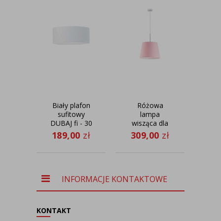
Biały plafon
Różowa
Ska
sufitowy
lampa
DUBAJ fi - 30
wisząca dla
śc
cm
dzieci SARI -
wy
189,00
zł
309,00
zł
31
kolor różowy
ru
INFORMACJE KONTAKTOWE
KONTAKT