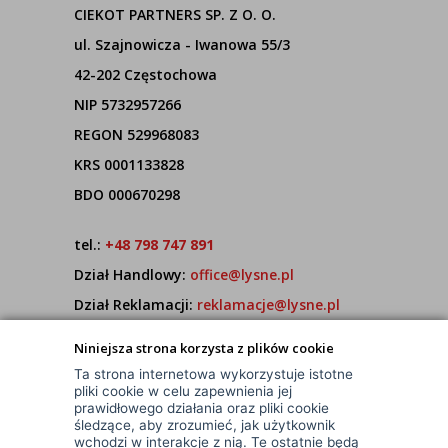
CIEKOT PARTNERS SP. Z O. O.
ul. Szajnowicza - Iwanowa 55/3
42-202 Częstochowa
NIP 5732957266
REGON 529968083
KRS 0001133828
BDO 000670298
tel.:
+48 798 747 891
Dział Handlowy:
office@lysne.pl
Dział Reklamacji:
reklamacje@lysne.pl
Pracujemy od poniedziałku do piątku w godz.
Niniejsza strona korzysta z plików cookie
7:00 - 15:00
Ta strona internetowa wykorzystuje istotne
pliki cookie w celu zapewnienia jej
prawidłowego działania oraz pliki cookie
śledzące, aby zrozumieć, jak użytkownik
wchodzi w interakcje z nią. Te ostatnie będą