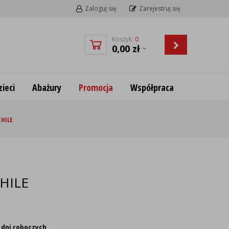
Zaloguj się
Zarejestruj się
Koszyk:
0
0,00
zł
ieci
Abażury
Promocja
Współpraca
CHILE
CHILE
 dni roboczych