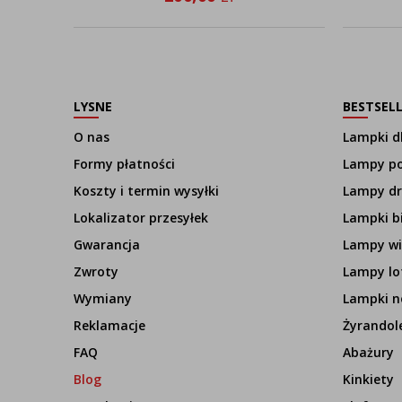
LYSNE
BESTSEL
O nas
Lampki dl
Formy płatności
Lampy p
Koszty i termin wysyłki
Lampy d
Lokalizator przesyłek
Lampki b
Gwarancja
Lampy wi
Zwroty
Lampy lo
Wymiany
Lampki n
Reklamacje
Żyrandol
FAQ
Abażury
Blog
Kinkiety