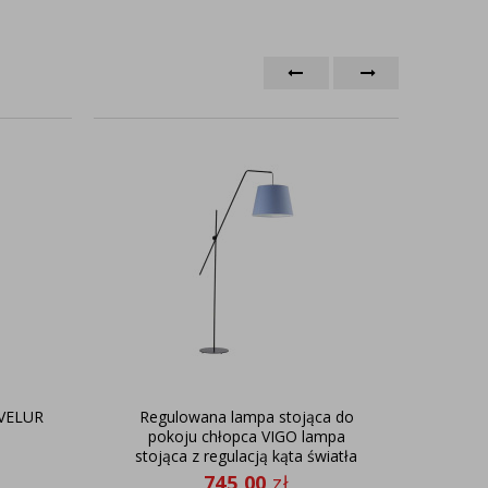
 VELUR
Regulowana lampa stojąca do
Dek
pokoju chłopca VIGO lampa
stojąca z regulacją kąta światła
745,00
zł