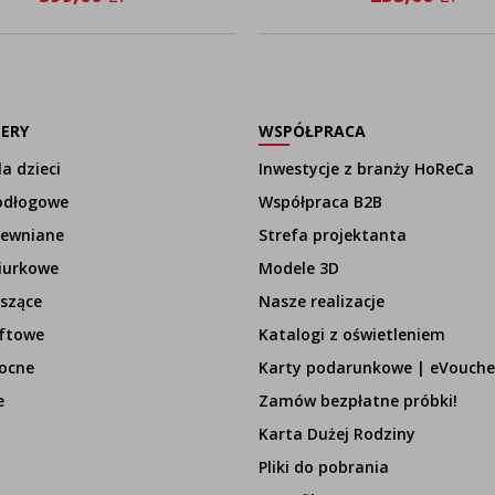
LERY
WSPÓŁPRACA
a dzieci
Inwestycje z branży HoReCa
odłogowe
Współpraca B2B
rewniane
Strefa projektanta
iurkowe
Modele 3D
szące
Nasze realizacje
ftowe
Katalogi z oświetleniem
ocne
Karty podarunkowe | eVouche
e
Zamów bezpłatne próbki!
Karta Dużej Rodziny
Pliki do pobrania