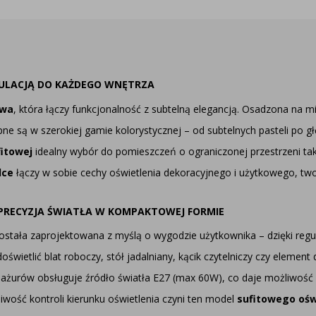
GULACJĄ DO KAŻDEGO WNĘTRZA
owa
, która łączy funkcjonalność z subtelną elegancją. Osadzona na m
pne są w szerokiej gamie kolorystycznej – od subtelnych pasteli po g
itowej
idealny wybór do pomieszczeń o ograniczonej przestrzeni taki
lce
łączy w sobie cechy oświetlenia dekoracyjnego i użytkowego, two
RECYZJA ŚWIATŁA W KOMPAKTOWEJ FORMIE
stała zaprojektowana z myślą o wygodzie użytkownika – dzięki reg
wietlić blat roboczy, stół jadalniany, kącik czytelniczy czy element
bażurów obsługuje źródło światła E27 (max 60W), co daje możliwość
ość kontroli kierunku oświetlenia czyni ten model
sufitowego ośw