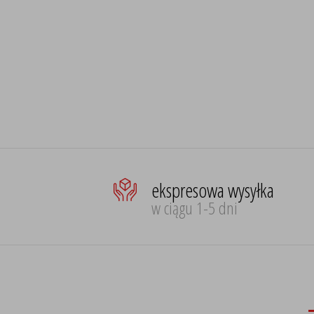
ekspresowa wysyłka
w ciągu 1-5 dni