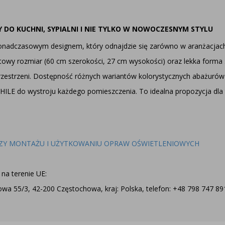
 DO KUCHNI, SYPIALNI I NIE TYLKO W NOWOCZESNYM STYLU
adczasowym designem, który odnajdzie się zarówno w aranżacjach 
towy rozmiar (60 cm szerokości, 27 cm wysokości) oraz lekka forma 
zestrzeni. Dostępność różnych wariantów kolorystycznych abażurów
CHILE do wystroju każdego pomieszczenia. To idealna propozycja dla 
ZY MONTAŻU I UŻYTKOWANIU OPRAW OŚWIETLENIOWYCH
na terenie UE:
a 55/3, 42-200 Częstochowa, kraj: Polska, telefon: +48 798 747 891,