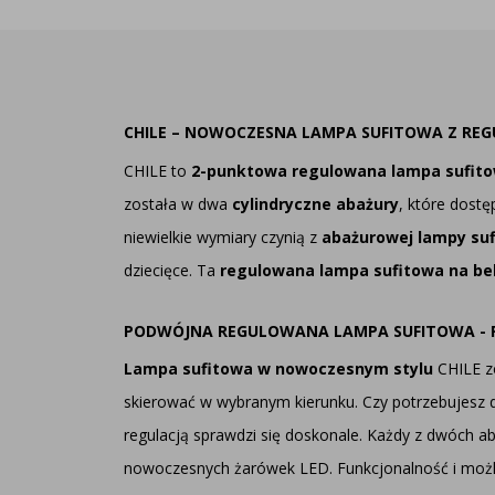
CHILE – NOWOCZESNA LAMPA SUFITOWA Z RE
CHILE to
2-punktowa
regulowana lampa sufit
została w dwa
cylindryczne abażury
, które dostę
niewielkie wymiary czynią z
abażurowej lampy suf
dziecięce. Ta
regulowana lampa sufitowa na be
PODWÓJNA REGULOWANA LAMPA SUFITOWA - P
Lampa sufitowa w nowoczesnym stylu
CHILE zo
skierować w wybranym kierunku. Czy potrzebujesz doś
regulacją sprawdzi się doskonale. Każdy z dwóch a
nowoczesnych żarówek LED. Funkcjonalność i możliw