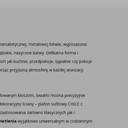
inimalistycznej, metalowej listwie, wyposażona
łębokie, nasycone barwy. Delikatna forma i
ch jak kuchnie, przedpokoje, sypialnie czy pokoje
rząc przyjazną atmosferę w każdej aranżacji.
ulowanym kloszom, światło można precyzyjnie
 dekoracyjny ściany – plafon sufitowy CHILE z
 zastosowania zarówno klasycznych jak i
ietlenia
wyjątkowo uniwersalnym w codziennym