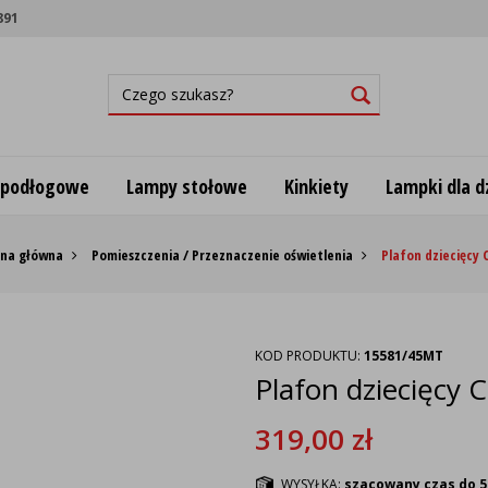
891
 podłogowe
Lampy stołowe
Kinkiety
Lampki dla dz
ona główna
Pomieszczenia / Przeznaczenie oświetlenia
Plafon dziecięcy 
KOD PRODUKTU:
15581/45MT
Plafon dziecięcy 
319,00
zł
WYSYŁKA:
szacowany czas do 5