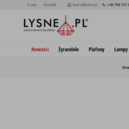
O nas
Kontakt
biuro@lysne.pl
+48 798 747 
Nowości
Żyrandole
Plafony
Lampy
Str