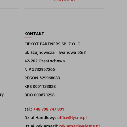
KONTAKT
CIEKOT PARTNERS SP. Z O. O.
ul. Szajnowicza - Iwanowa 55/3
42-202 Częstochowa
NIP 5732957266
REGON 529968083
KRS 0001133828
ry
BDO 000670298
tel.:
+48 798 747 891
Dział Handlowy:
office@lysne.pl
Dział Reklamacji:
reklamacje@lysne.pl