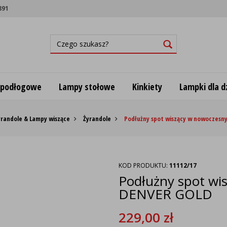
891
 podłogowe
Lampy stołowe
Kinkiety
Lampki dla dz
yrandole & Lampy wiszące
Żyrandole
Podłużny spot wiszący w nowoczesn
KOD PRODUKTU:
11112/17
Podłużny spot wi
DENVER GOLD
229,00
zł