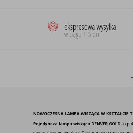
ekspresowa wysyłka
w ciągu 1-5 dni
NOWOCZESNA LAMPA WISZĄCA W KSZTAŁCIE 
Pojedyncza lampa wisząca DENVER GOLD
to poł
nowoczesnego wnętrza. Zawieszenie o regulowanej 