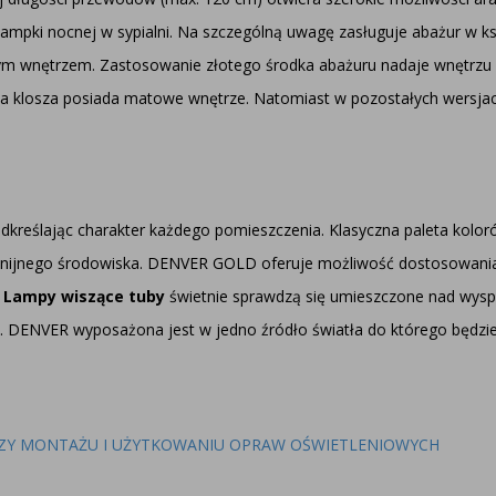
j lampki nocnej w sypialni. Na szczególną uwagę zasługuje abażur w k
otym wnętrzem. Zastosowanie złotego środka abażuru nadaje wnętrzu s
sja klosza posiada matowe wnętrze. Natomiast w pozostałych wersja
podkreślając charakter każdego pomieszczenia. Klasyczna paleta ko
nijnego środowiska. DENVER GOLD oferuje możliwość dostosowania do
.
Lampy wiszące tuby
świetnie sprawdzą się umieszczone nad wysp
w. DENVER wyposażona jest w jedno źródło światła do którego bę
ZY MONTAŻU I UŻYTKOWANIU OPRAW OŚWIETLENIOWYCH