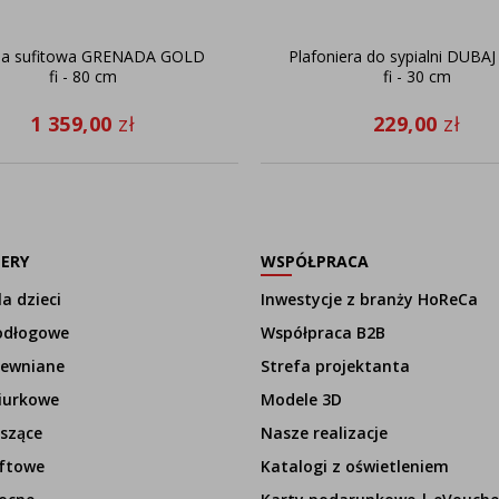
a sufitowa GRENADA GOLD
Plafoniera do sypialni DUBA
fi - 80 cm
fi - 30 cm
1 359,00
zł
229,00
zł
LERY
WSPÓŁPRACA
a dzieci
Inwestycje z branży HoReCa
odłogowe
Współpraca B2B
rewniane
Strefa projektanta
iurkowe
Modele 3D
szące
Nasze realizacje
ftowe
Katalogi z oświetleniem