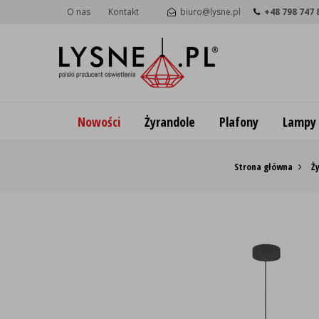
O nas
Kontakt
biuro@lysne.pl
+48 798 747 
Nowości
Żyrandole
Plafony
Lampy
Strona główna
Ż