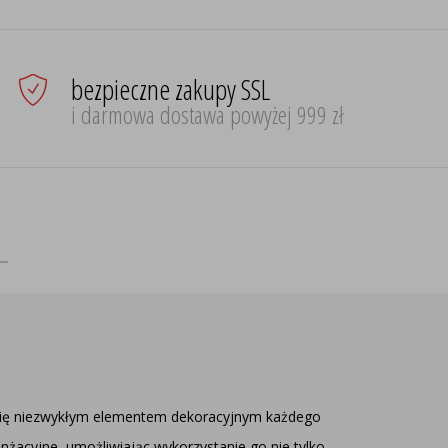
bezpieczne zakupy SSL
i darmowa dostawa powyżej 999 zł
je się niezwykłym elementem dekoracyjnym każdego
żacyjne, umożliwiając wykorzystanie go nie tylko