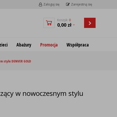
Zaloguj się
Zarejestruj się
Koszyk:
0
0,00
zł
ieci
Abażury
Promocja
Współpraca
ym stylu DENVER GOLD
szący w nowoczesnym stylu