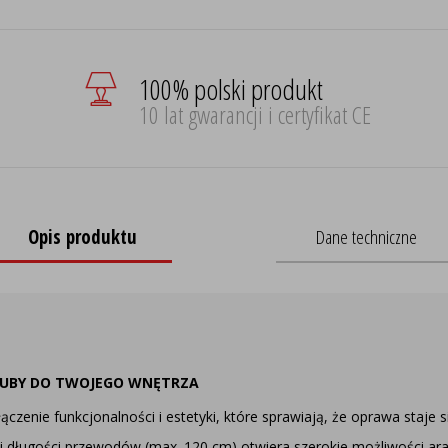
100% polski produkt
10 lat gwarancji i certyfikat CE
Opis produktu
Dane techniczne
TUBY DO TWOJEGO WNĘTRZA
ączenie funkcjonalności i estetyki, które sprawiają, że oprawa sta
długości przewodów (max. 120 cm) otwiera szerokie możliwości aran