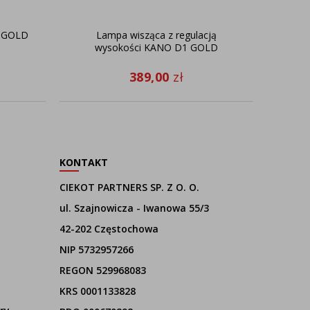
J GOLD
Lampa wisząca z regulacją
Biał
wysokości KANO D1 GOLD
389,00
zł
KONTAKT
CIEKOT PARTNERS SP. Z O. O.
ul. Szajnowicza - Iwanowa 55/3
42-202 Częstochowa
NIP 5732957266
REGON 529968083
KRS 0001133828