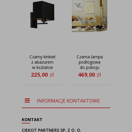
Czarny kinkiet
Czarna lampa
Sza
z abażurem
podłogowa
k
w kształcie
do pokoju
prz
prostokąta
dziecka
A
225,00
zł
469,00
zł
35
MALAGA
FLORENCJA z
G
GOLD
musztardowym
kwa
abażurem w
ab
kształcie tuby
40x
zło
INFORMACJE KONTAKTOWE
KONTAKT
CIEKOT PARTNERS SP. Z O. O.