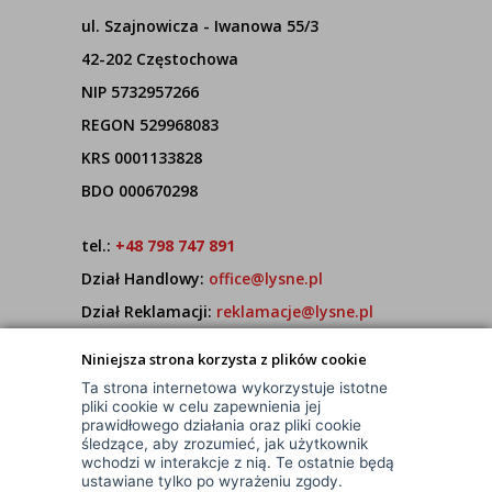
ul. Szajnowicza - Iwanowa 55/3
42-202 Częstochowa
NIP 5732957266
REGON 529968083
KRS 0001133828
BDO 000670298
tel.:
+48 798 747 891
Dział Handlowy:
office@lysne.pl
Dział Reklamacji:
reklamacje@lysne.pl
Pracujemy od poniedziałku do piątku w godz.
Niniejsza strona korzysta z plików cookie
7:00 - 15:00
Ta strona internetowa wykorzystuje istotne
pliki cookie w celu zapewnienia jej
prawidłowego działania oraz pliki cookie
śledzące, aby zrozumieć, jak użytkownik
wchodzi w interakcje z nią. Te ostatnie będą
ustawiane tylko po wyrażeniu zgody.