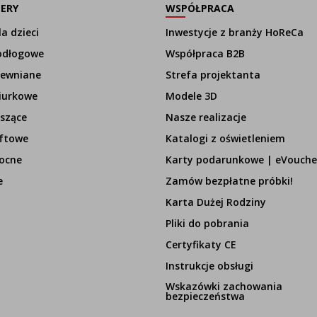
LERY
WSPÓŁPRACA
a dzieci
Inwestycje z branży HoReCa
odłogowe
Współpraca B2B
rewniane
Strefa projektanta
iurkowe
Modele 3D
szące
Nasze realizacje
ftowe
Katalogi z oświetleniem
ocne
Karty podarunkowe | eVouche
e
Zamów bezpłatne próbki!
Karta Dużej Rodziny
Pliki do pobrania
Certyfikaty CE
Instrukcje obsługi
Wskazówki zachowania
bezpieczeństwa