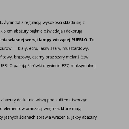
 Żyrandol z regulacją wysokości składa się z
17,5 cm abażury pięknie oświetlają i dekorują
zenia
własnej wersji lampy wiszącej PUEBLO
. To
ażurów — biały, ecru, jasny szary, musztardowy,
afitowy, brązowy, czarny oraz szary melanż (tzw.
y PUEBLO pasują żarówki o gwincie E27, maksymalnej
 abażury delikatnie wiszą pod sufitem, tworząc
do elementów aranżacji wnętrza, które mają
y jasnych ścianach sprawia wrażenie, jakby abażury