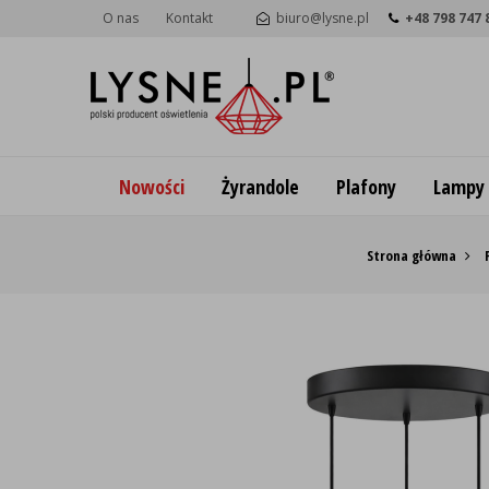
O nas
Kontakt
biuro@lysne.pl
+48 798 747 
Nowości
Żyrandole
Plafony
Lampy
Strona główna