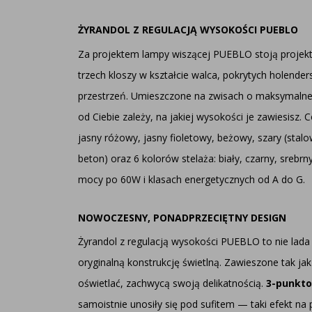
ŻYRANDOL Z REGULACJĄ WYSOKOŚCI PUEBLO
Za projektem lampy wiszącej PUEBLO stoją projekta
trzech kloszy w kształcie walca, pokrytych holender
przestrzeń. Umieszczone na zwisach o maksymalnej 
od Ciebie zależy, na jakiej wysokości je zawiesisz
jasny różowy, jasny fioletowy, beżowy, szary (stalo
beton) oraz 6 kolorów stelaża: biały, czarny, sreb
mocy po 60W i klasach energetycznych od A do G.
NOWOCZESNY, PONADPRZECIĘTNY DESIGN
Żyrandol z regulacją wysokości PUEBLO to nie lada 
oryginalną konstrukcję świetlną. Zawieszone tak j
oświetlać, zachwycą swoją delikatnością.
3-punkto
samoistnie unosiły się pod sufitem — taki efekt na