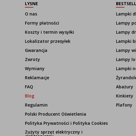
LYSNE
BESTSEL
O nas
Lampki dl
Formy płatności
Lampy p
Koszty i termin wysyłki
Lampy d
Lokalizator przesyłek
Lampki b
Gwarancja
Lampy wi
Zwroty
Lampy lo
Wymiany
Lampki n
Reklamacje
Żyrandol
FAQ
Abażury
Blog
Kinkiety
Regulamin
Plafony
Polski Producent Oświetlenia
Polityka Prywatności i Polityka Cookies
Zużyty sprzęt elektryczny i