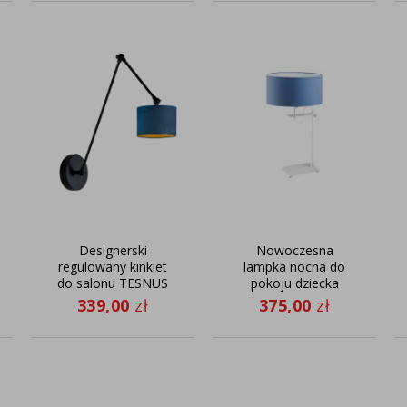
Designerski
Nowoczesna
regulowany kinkiet
lampka nocna do
do salonu TESNUS
pokoju dziecka
VELUR
ALASKA z
339,00
zł
375,00
zł
niebieskim
abażurem