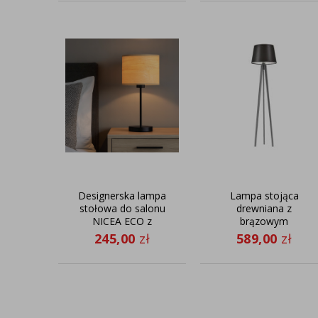
Designerska lampa
Lampa stojąca
stołowa do salonu
drewniana z
NICEA ECO z
brązowym
abażurem
abażurem
245,00
zł
589,00
zł
CURACAO lampa na
trzech nogach
stojąca