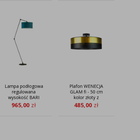
Lampa podłogowa
Plafon WENECJA
Biały
regulowana
GLAM fi - 50 cm
z ab
wysokość BARI
kolor złoty z
VELUR
czarnym ażurem
965,00
zł
485,00
zł
2