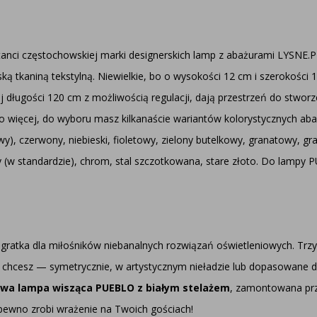
nci częstochowskiej marki designerskich lamp z abażurami LYSNE.PL.
ską tkaniną tekstylną. Niewielkie, bo o wysokości 12 cm i szerokości 
długości 120 cm z możliwością regulacji, dają przestrzeń do stwor
. Co więcej, do wyboru masz kilkanaście wariantów kolorystycznych ab
wy), czerwony, niebieski, fioletowy, zielony butelkowy, granatowy, gr
rny (w standardzie), chrom, stal szczotkowana, stare złoto. Do lamp
gratka dla miłośników niebanalnych rozwiązań oświetleniowych. Trzy
ak chcesz — symetrycznie, w artystycznym nieładzie lub dopasowane 
wa l
ampa wisząca PUEBLO
z białym stelażem
, zamontowana prz
 pewno zrobi wrażenie na Twoich gościach!