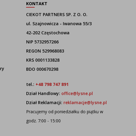
KONTAKT
CIEKOT PARTNERS SP. Z O. O.
ul. Szajnowicza - Iwanowa 55/3
42-202 Częstochowa
NIP 5732957266
REGON 529968083
KRS 0001133828
ry
BDO 000670298
tel.:
+48 798 747 891
Dział Handlowy:
office@lysne.pl
Dział Reklamacji:
reklamacje@lysne.pl
Pracujemy od poniedziałku do piątku w
godz. 7:00 - 15:00