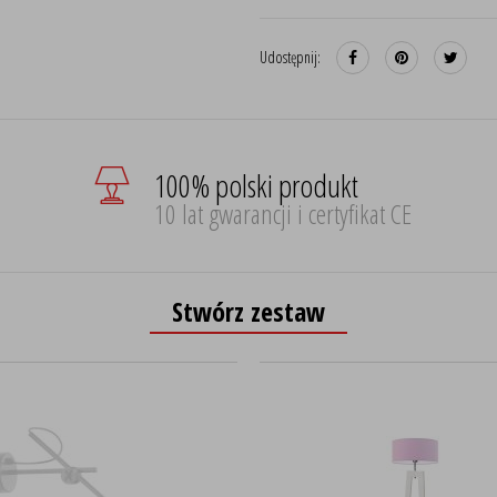
Udostępnij:
100% polski produkt
10 lat gwarancji i certyfikat CE
Stwórz zestaw