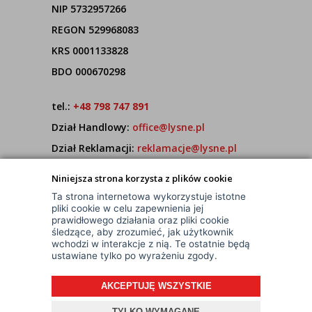
NIP 5732957266
REGON 529968083
KRS 0001133828
BDO 000670298
tel.:
+48 798 747 891
Dział Handlowy:
office@lysne.pl
Dział Reklamacji:
reklamacje@lysne.pl
Pracujemy od poniedziałku do piątku w godz.
Niniejsza strona korzysta z plików cookie
7:00 - 15:00
Ta strona internetowa wykorzystuje istotne
pliki cookie w celu zapewnienia jej
prawidłowego działania oraz pliki cookie
śledzące, aby zrozumieć, jak użytkownik
wchodzi w interakcje z nią. Te ostatnie będą
ustawiane tylko po wyrażeniu zgody.
AKCEPTUJĘ WSZYSTKIE
© Wszelkie Prawa Zastrzeżone
Projekt i oprogramowanie sklepu:
ebexo
TYLKO WYMAGANE