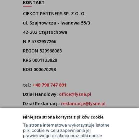
KONTAKT
CIEKOT PARTNERS SP. Z O. O.
ul. Szajnowicza - Iwanowa 55/3
42-202 Częstochowa
NIP 5732957266
REGON 529968083
KRS 0001133828
BDO 000670298
tel.:
+48 798 747 891
Dział Handlowy:
office@lysne.pl
Dział Reklamacji:
reklamacje@lysne.pl
Pracujemy od poniedziałku do piątku w godz.
Niniejsza strona korzysta z plików cookie
7:00 - 15:00
Ta strona internetowa wykorzystuje istotne
pliki cookie w celu zapewnienia jej
prawidłowego działania oraz pliki cookie