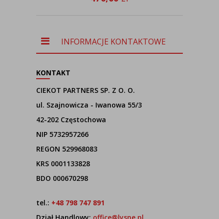
INFORMACJE KONTAKTOWE
KONTAKT
CIEKOT PARTNERS SP. Z O. O.
ul. Szajnowicza - Iwanowa 55/3
42-202 Częstochowa
NIP 5732957266
REGON 529968083
KRS 0001133828
BDO 000670298
tel.:
+48 798 747 891
Dział Handlowy:
office@lysne.pl