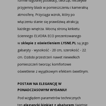
formie łagodnej poświaty, tworząc niezwykle
przyjemny blask w pomieszczeniu i kameralną
atmosferę. Przyciąga wzrok, który po
włączeniu stanie się prawdziwą atrakcją
każdego wnętrza. Mocną stroną kinkietu
ściennego ELVORA ECO prezentowanego
w
sklepie z oświetleniem LYSNE.PL
są jego
gabaryty - wysokość - 20 cm, szerokość - 22
cm. Ozdobi przestrzeń nawet niewielkich
pomieszczeń tworząc komfortowe
oświetlenie z wyjątkowym efektem świetlnym.
POSTAW NA ELEGANCJĘ W
PONADCZASOWYM WYDANIU!
Pod względem parametrów technicznych
ten
elegancki kinkiet z abażurem
świetnie