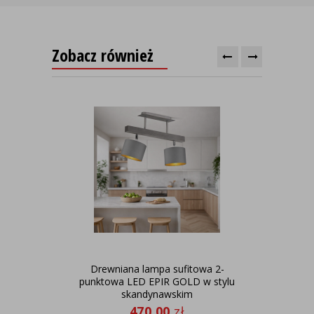
Zobacz również
Drewniana lampa sufitowa 2-
Kin
punktowa LED EPIR GOLD w stylu
skandynawskim
470,00
zł