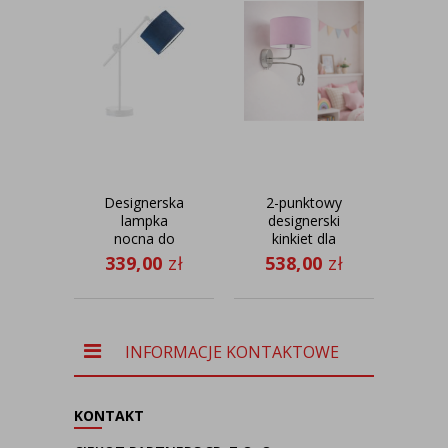
Designerska
2-punktowy
S
lampka
designerski
nocna do
kinkiet dla
st
czytania
dzieci CAPRI
czw
339,00
zł
538,00
zł
69
MALI VELUR
z
THO
regulowanym
ramieniem
LED
INFORMACJE KONTAKTOWE
KONTAKT