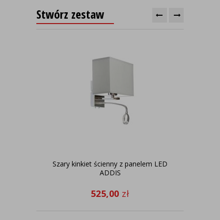
Stwórz zestaw
Szary kinkiet ścienny z panelem LED
Ja
ADDIS
do 
525,00
zł