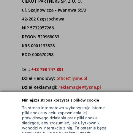
CIEKOT PARTNERS SP. Z O. O.
ul. Szajnowicza - Iwanowa 55/3
42-202 Częstochowa
NIP 5732957266
REGON 529968083
KRS 0001133828
BDO 000670298
tel.:
+48 798 747 891
Dział Handlowy:
office@lysne.pl
Dział Reklamacji:
reklamacje@lysne.pl
Pracujemy od poniedziałku do piątku w godz.
Niniejsza strona korzysta z plików cookie
7:00 - 15:00
Ta strona internetowa wykorzystuje istotne
pliki cookie w celu zapewnienia jej
prawidłowego działania oraz pliki cookie
śledzące, aby zrozumieć, jak użytkownik
wchodzi w interakcje z nią. Te ostatnie będą