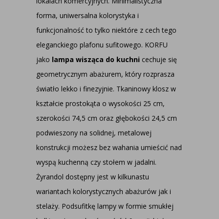
lokalach komercyjnych. Minimalistyczna
forma, uniwersalna kolorystyka i
funkcjonalność to tylko niektóre z cech tego
eleganckiego plafonu sufitowego. KORFU
jako
lampa wisząca do kuchni
cechuje się
geometrycznym abażurem, który rozprasza
światło lekko i finezyjnie. Tkaninowy klosz w
kształcie prostokąta o wysokości 25 cm,
szerokości 74,5 cm oraz głębokości 24,5 cm
podwieszony na solidnej, metalowej
konstrukcji możesz bez wahania umieścić nad
wyspą kuchenną czy stołem w jadalni.
Żyrandol dostępny jest w kilkunastu
wariantach kolorystycznych abażurów jak i
stelaży. Podsufitkę lampy w formie smukłej