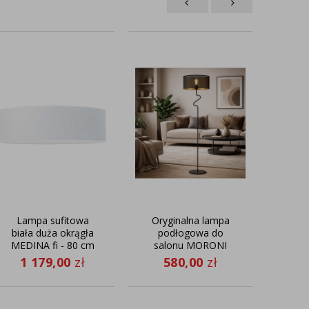
Lampa sufitowa
Oryginalna lampa
C
biała duża okrągła
podłogowa do
kink
MEDINA fi - 80 cm
salonu MORONI
AŻUR w czarnym
abaż
1 179,00
zł
580,00
zł
1
kolorze