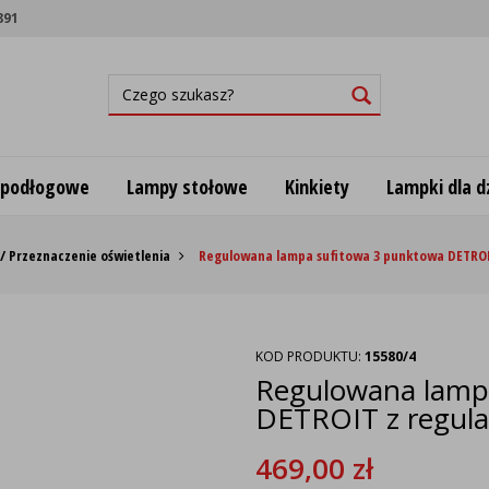
891
 podłogowe
Lampy stołowe
Kinkiety
Lampki dla dz
/ Przeznaczenie oświetlenia
Regulowana lampa sufitowa 3 punktowa DETROIT
KOD PRODUKTU:
15580/4
Regulowana lamp
DETROIT z regulac
469,00
zł