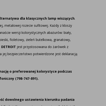
lternatywa dla klasycznych lamp wiszących
.
ej, metalowej rozecie sufitowej. Każdy z kloszy
naście wersji kolorystycznych abażurów: biały,
ieski, fioletowy, zieleń butelkowa, granatowy,
a DETROIT
jest przystosowana do żarówek z
 jej bezpieczeństwo potwierdzone jest deklaracją
mację o preferowanej kolorystyce podczas
oniczny (798-747-891).
ść dowolnego ustawienia kierunku padania