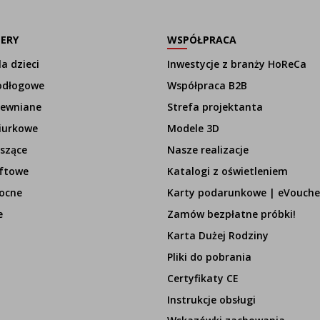
LERY
WSPÓŁPRACA
a dzieci
Inwestycje z branży HoReCa
odłogowe
Współpraca B2B
rewniane
Strefa projektanta
iurkowe
Modele 3D
szące
Nasze realizacje
ftowe
Katalogi z oświetleniem
ocne
Karty podarunkowe | eVouche
e
Zamów bezpłatne próbki!
Karta Dużej Rodziny
Pliki do pobrania
Certyfikaty CE
Instrukcje obsługi