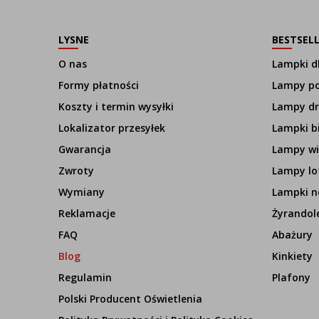
LYSNE
BESTSEL
O nas
Lampki dl
Formy płatności
Lampy p
Koszty i termin wysyłki
Lampy d
Lokalizator przesyłek
Lampki b
Gwarancja
Lampy wi
Zwroty
Lampy lo
Wymiany
Lampki n
Reklamacje
Żyrandol
FAQ
Abażury
Blog
Kinkiety
Regulamin
Plafony
Polski Producent Oświetlenia