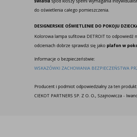
światła
spod kloszy spełni wymagania indywidualist
do oświetlenia całego pomieszczenia.
DESIGNERSKIE OŚWIETLENIE DO POKOJU DZIECK
Kolorowa lampa sufitowa DETROIT to odpowiedź na 
odcieniach dobrze sprawdzi się jako
plafon w poko
Informacje o bezpieczeństwie:
WSKAZÓWKI ZACHOWANIA BEZPIECZEŃSTWA PR
Producent i podmiot odpowiedzialny za ten produkt 
CIEKOT PARTNERS SP. Z O. O., Szajnowicza - Iwanow