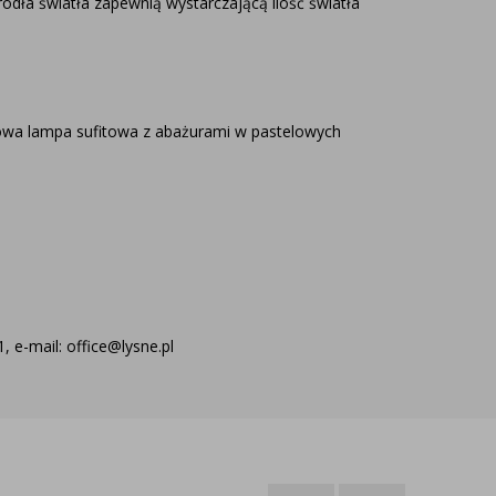
ódła światła zapewnią wystarczającą ilość światła
owa lampa sufitowa z abażurami w pastelowych
 e-mail: office@lysne.pl