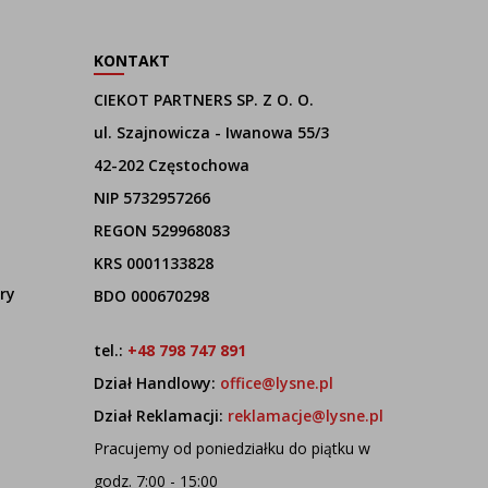
KONTAKT
CIEKOT PARTNERS SP. Z O. O.
ul. Szajnowicza - Iwanowa 55/3
42-202 Częstochowa
NIP 5732957266
REGON 529968083
KRS 0001133828
ry
BDO 000670298
tel.:
+48 798 747 891
Dział Handlowy:
office@lysne.pl
Dział Reklamacji:
reklamacje@lysne.pl
Pracujemy od poniedziałku do piątku w
godz. 7:00 - 15:00