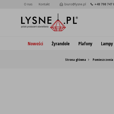
O nas
Kontakt
biuro@lysne.pl
+48 798 747 
Nowości
Żyrandole
Plafony
Lampy
Strona główna
Pomieszczenia 