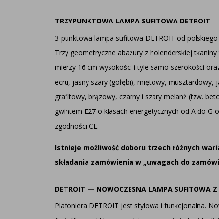
TRZYPUNKTOWA LAMPA SUFITOWA DETROIT
3-punktowa lampa sufitowa DETROIT od polskiego
Trzy geometryczne abażury z holenderskiej tkaniny 
mierzy 16 cm wysokości i tyle samo szerokości oraz
ecru, jasny szary (gołębi), miętowy, musztardowy, j
grafitowy, brązowy, czarny i szary melanż (tzw. beto
gwintem E27 o klasach energetycznych od A do G o
zgodności CE.
Istnieje możliwość doboru trzech różnych war
składania zamówienia w „uwagach do zamówieni
DETROIT — NOWOCZESNA LAMPA SUFITOWA Z
Plafoniera DETROIT jest stylowa i funkcjonalna. 