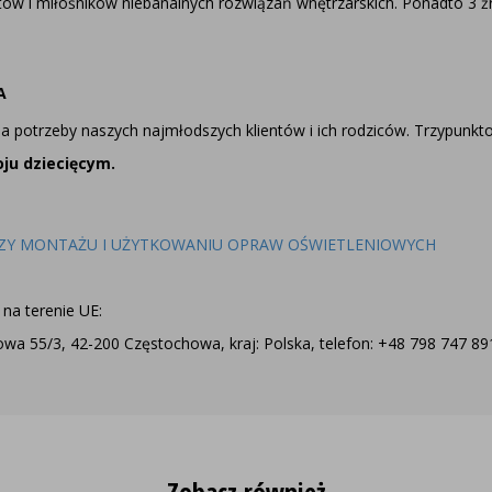
ów i miłośników niebanalnych rozwiązań wnętrzarskich. Ponadto 3 źr
A
potrzeby naszych najmłodszych klientów i ich rodziców. Trzypunkt
ju dziecięcym.
ZY MONTAŻU I UŻYTKOWANIU OPRAW OŚWIETLENIOWYCH
na terenie UE:
a 55/3, 42-200 Częstochowa, kraj: Polska, telefon: +48 798 747 891,
Zobacz również