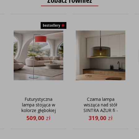
Futurystyczna
Czarna lampa
lampa stojąca w
wisząca nad stół
kolorze głębokiej
SINTRA AŻUR fi -
czerwieni BOLIVIA
40 cm - kolor
509,00
zł
319,00
zł
na chromowanym
czarny
stelażu