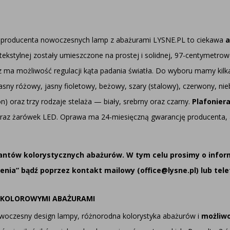
 producenta nowoczesnych lamp z abażurami LYSNE.PL to ciekawa
a
tekstylnej zostały umieszczone na prostej i solidnej, 97-centymetrow
 ma możliwość regulacji kąta padania światła. Do wyboru mamy kilka
asny różowy, jasny fioletowy, beżowy, szary (stalowy), czerwony, nieb
n) oraz trzy rodzaje stelaża — biały, srebrny oraz czarny.
Plafonier
raz żarówek LED. Oprawa ma 24-miesięczną gwarancję producenta, a
iantów kolorystycznych abażurów. W tym celu prosimy o infor
a” bądź poprzez kontakt mailowy (office@lysne.pl) lub telef
 KOLOROWYMI ABAŻURAMI
Nowoczesny design lampy, różnorodna kolorystyka abażurów i
możliwo