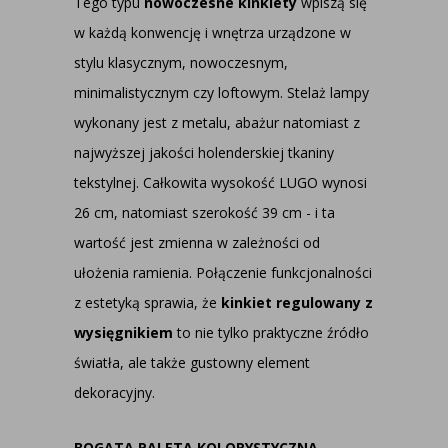
Tego typu
nowoczesne kinkiety
wpiszą się
w każdą konwencję i wnętrza urządzone w
stylu klasycznym, nowoczesnym,
minimalistycznym czy loftowym. Stelaż lampy
wykonany jest z metalu, abażur natomiast z
najwyższej jakości holenderskiej tkaniny
tekstylnej. Całkowita wysokość LUGO wynosi
26 cm, natomiast szerokość 39 cm - i ta
wartość jest zmienna w zależności od
ułożenia ramienia. Połączenie funkcjonalności
z estetyką sprawia, że
kinkiet regulowany z
wysięgnikiem
to nie tylko praktyczne źródło
światła, ale także gustowny element
dekoracyjny.
BOGATA PALETA KOLORYSTYCZNA –