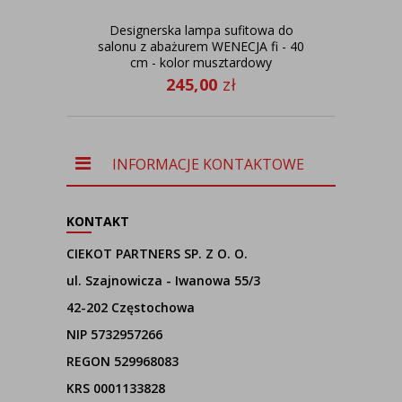
Designerska lampa sufitowa do
Cz
salonu z abażurem WENECJA fi - 40
cm - kolor musztardowy
245,00
zł
INFORMACJE KONTAKTOWE
KONTAKT
CIEKOT PARTNERS SP. Z O. O.
ul. Szajnowicza - Iwanowa 55/3
42-202 Częstochowa
NIP 5732957266
REGON 529968083
KRS 0001133828