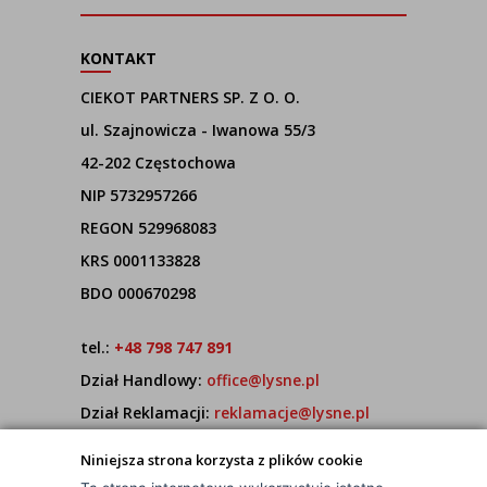
KONTAKT
CIEKOT PARTNERS SP. Z O. O.
ul. Szajnowicza - Iwanowa 55/3
42-202 Częstochowa
NIP 5732957266
REGON 529968083
KRS 0001133828
BDO 000670298
tel.:
+48 798 747 891
Dział Handlowy:
office@lysne.pl
Dział Reklamacji:
reklamacje@lysne.pl
Pracujemy od poniedziałku do piątku w godz.
Niniejsza strona korzysta z plików cookie
7:00 - 15:00