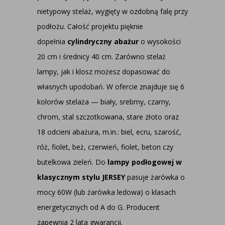
nietypowy stelaż, wygięty w ozdobną falę przy
podłożu. Całość projektu pięknie
dopełnia
cylindryczny abażur
o wysokości
20 cm i średnicy 40 cm. Zarówno stelaż
lampy, jak i klosz możesz dopasować do
własnych upodobań. W ofercie znajduje się 6
kolorów stelaża — biały, srebrny, czarny,
chrom, stal szczotkowana, stare złoto oraz
18 odcieni abażura, m.in.: biel, ecru, szarość,
róż, fiolet, beż, czerwień, fiolet, beton czy
butelkowa zieleń. Do
lampy podłogowej w
klasycznym stylu JERSEY
pasuje żarówka o
mocy 60W (lub żarówka ledowa) o klasach
energetycznych od A do G. Producent
zapewnia 2 lata gwarancji.