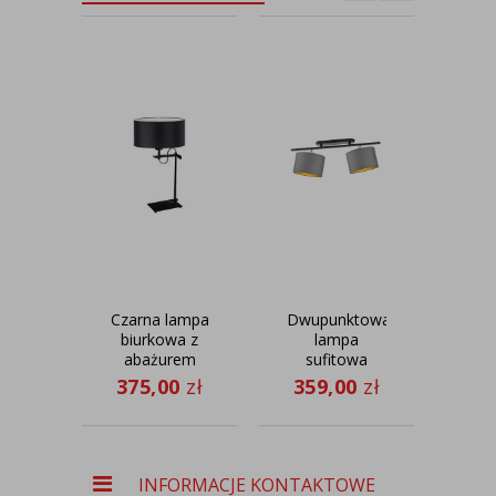
Czarna lampa
Dwupunktowa
Bia
biurkowa z
lampa
wi
abażurem
sufitowa
ab
ALASKA
CHILE GOLD
LOZ
375,00
zł
359,00
zł
32
INFORMACJE KONTAKTOWE