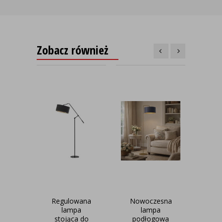
Zobacz również
Regulowana
Nowoczesna
Now
lampa
lampa
l
stojąca do
podłogowa
ru