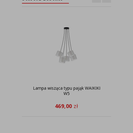
Lampa wisząca typu pająk WAIKIKI
Sk
W5
go
469,00
zł