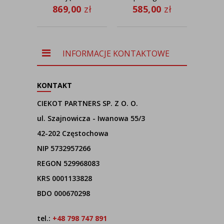
czytania
do czytania
wy
869,00
zł
585,00
zł
46
LIBERIA
BOLIVIA
VELUR w
GOLD
des
stylu glamour
su
INFORMACJE KONTAKTOWE
ab
KONTAKT
CIEKOT PARTNERS SP. Z O. O.
ul. Szajnowicza - Iwanowa 55/3
42-202 Częstochowa
NIP 5732957266
REGON 529968083
KRS 0001133828
BDO 000670298
tel.:
+48 798 747 891