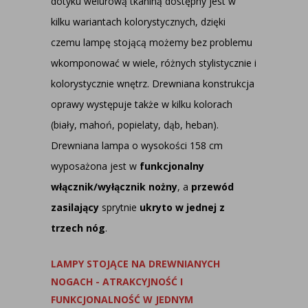
dotyku welurową tkaniną dostępny jest w
kilku wariantach kolorystycznych, dzięki
czemu lampę stojącą możemy bez problemu
wkomponować w wiele, różnych stylistycznie i
kolorystycznie wnętrz. Drewniana konstrukcja
oprawy występuje także w kilku kolorach
(biały, mahoń, popielaty, dąb, heban).
Drewniana lampa o wysokości 158 cm
wyposażona jest w
funkcjonalny
włącznik/wyłącznik nożny
, a
przewód
zasilający
sprytnie
ukryto w jednej z
trzech nóg
.
LAMPY STOJĄCE NA DREWNIANYCH
NOGACH - ATRAKCYJNOŚĆ I
FUNKCJONALNOŚĆ W JEDNYM