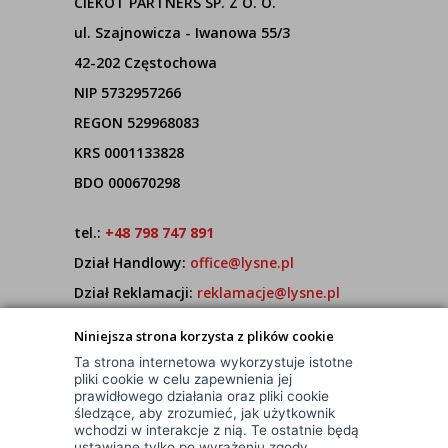
CIEKOT PARTNERS SP. Z O. O.
ul. Szajnowicza - Iwanowa 55/3
42-202 Częstochowa
NIP 5732957266
REGON 529968083
KRS 0001133828
BDO 000670298
tel.:
+48 798 747 891
Dział Handlowy:
office@lysne.pl
Dział Reklamacji:
reklamacje@lysne.pl
Pracujemy od poniedziałku do piątku w godz.
Niniejsza strona korzysta z plików cookie
7:00 - 15:00
Ta strona internetowa wykorzystuje istotne
pliki cookie w celu zapewnienia jej
prawidłowego działania oraz pliki cookie
śledzące, aby zrozumieć, jak użytkownik
wchodzi w interakcje z nią. Te ostatnie będą
ustawiane tylko po wyrażeniu zgody.