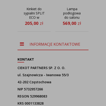
Kinkiet do
Lampa
R
sypialni SPLIT
podłogowa
ECO w
do salonu
suf
skandynawskim
TESALLIA
dzi
205,00
zł
569,00
zł
stylu z
VELUR z
GRE
17
abażurem w
designerskim
80 c
kolorze dąb
kloszem
r
sonoma
INFORMACJE KONTAKTOWE
KONTAKT
CIEKOT PARTNERS SP. Z O. O.
ul. Szajnowicza - Iwanowa 55/3
42-202 Częstochowa
NIP 5732957266
REGON 529968083
KRS 0001133828