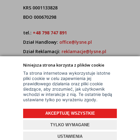
KRS 0001133828
BDO 000670298
tel.:
+48 798 747 891
Dział Handlowy:
office@lysne.pl
Dział Reklamacji:
reklamacje@lysne.pl
Pracujemy od poniedziałku do piątku w godz.
Niniejsza strona korzysta z plików cookie
7:00 - 15:00
Ta strona internetowa wykorzystuje istotne
pliki cookie w celu zapewnienia jej
prawidłowego działania oraz pliki cookie
śledzące, aby zrozumieć, jak użytkownik
wchodzi w interakcje z nią. Te ostatnie będą
ustawiane tylko po wyrażeniu zgody.
AKCEPTUJĘ WSZYSTKIE
© Wszelkie Prawa Zastrzeżone
Projekt i oprogramowanie sklepu:
ebexo
TYLKO WYMAGANE
USTAWIENIA