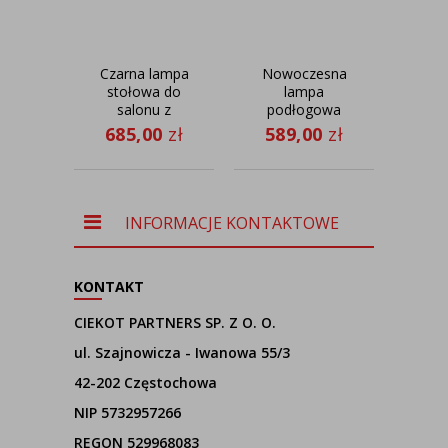
Czarna lampa
Nowoczesna
P
stołowa do
lampa
salonu z
podłogowa
suf
miętowym
do salonu
d
685,00
zł
589,00
zł
37
abażurem
HAITI
re
THOR
MI
ko
ab
INFORMACJE KONTAKTOWE
KONTAKT
CIEKOT PARTNERS SP. Z O. O.
ul. Szajnowicza - Iwanowa 55/3
42-202 Częstochowa
NIP 5732957266
REGON 529968083