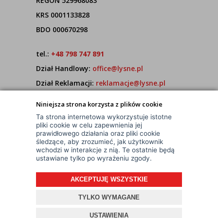
REGON 529968083
KRS 0001133828
BDO 000670298
tel.:
+48 798 747 891
Dział Handlowy:
office@lysne.pl
Dział Reklamacji:
reklamacje@lysne.pl
Pracujemy od poniedziałku do piątku w godz.
Niniejsza strona korzysta z plików cookie
7:00 - 15:00
Ta strona internetowa wykorzystuje istotne
pliki cookie w celu zapewnienia jej
prawidłowego działania oraz pliki cookie
śledzące, aby zrozumieć, jak użytkownik
wchodzi w interakcje z nią. Te ostatnie będą
ustawiane tylko po wyrażeniu zgody.
AKCEPTUJĘ WSZYSTKIE
© Wszelkie Prawa Zastrzeżone
Projekt i oprogramowanie sklepu:
ebexo
TYLKO WYMAGANE
USTAWIENIA