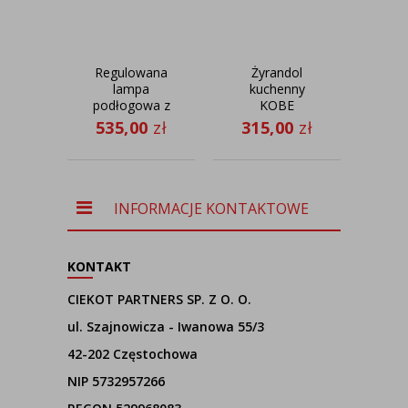
Regulowana
Żyrandol
lampa
kuchenny
ści
podłogowa z
KOBE
lus
abażurem
w
535,00
zł
315,00
zł
21
zieleń
pa
butelkowa
SERES GOLD
lampa
stojąca
INFORMACJE KONTAKTOWE
czarno złota
glamour,
KONTAKT
CIEKOT PARTNERS SP. Z O. O.
ul. Szajnowicza - Iwanowa 55/3
42-202 Częstochowa
NIP 5732957266