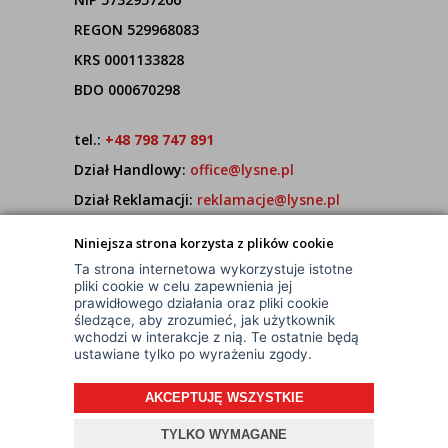
REGON 529968083
KRS 0001133828
BDO 000670298
tel.:
+48 798 747 891
Dział Handlowy:
office@lysne.pl
Dział Reklamacji:
reklamacje@lysne.pl
Pracujemy od poniedziałku do piątku w godz.
Niniejsza strona korzysta z plików cookie
7:00 - 15:00
Ta strona internetowa wykorzystuje istotne
pliki cookie w celu zapewnienia jej
prawidłowego działania oraz pliki cookie
śledzące, aby zrozumieć, jak użytkownik
wchodzi w interakcje z nią. Te ostatnie będą
ustawiane tylko po wyrażeniu zgody.
AKCEPTUJĘ WSZYSTKIE
© Wszelkie Prawa Zastrzeżone
Projekt i oprogramowanie sklepu:
ebexo
TYLKO WYMAGANE