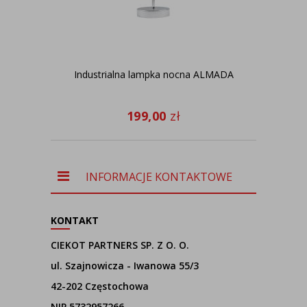
Industrialna lampka nocna ALMADA
czy
ab
199,00
zł
INFORMACJE KONTAKTOWE
KONTAKT
CIEKOT PARTNERS SP. Z O. O.
ul. Szajnowicza - Iwanowa 55/3
42-202 Częstochowa
NIP 5732957266