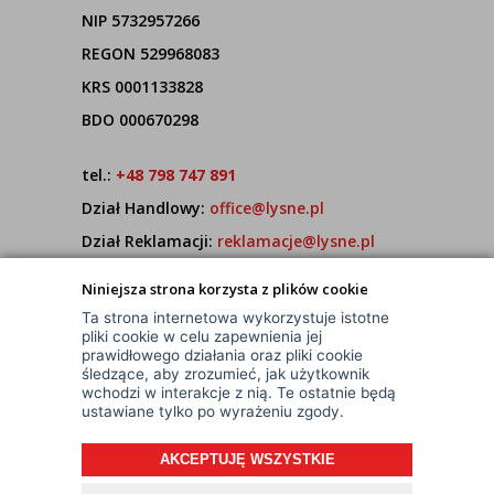
NIP 5732957266
REGON 529968083
KRS 0001133828
BDO 000670298
tel.:
+48 798 747 891
Dział Handlowy:
office@lysne.pl
Dział Reklamacji:
reklamacje@lysne.pl
Pracujemy od poniedziałku do piątku w godz.
Niniejsza strona korzysta z plików cookie
7:00 - 15:00
Ta strona internetowa wykorzystuje istotne
pliki cookie w celu zapewnienia jej
prawidłowego działania oraz pliki cookie
śledzące, aby zrozumieć, jak użytkownik
wchodzi w interakcje z nią. Te ostatnie będą
ustawiane tylko po wyrażeniu zgody.
AKCEPTUJĘ WSZYSTKIE
© Wszelkie Prawa Zastrzeżone