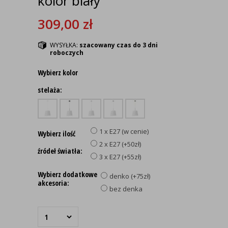
kolor biały
309,00
zł
WYSYŁKA:
szacowany czas do 3 dni
roboczych
Wybierz kolor
stelaża:
1 x E27 (w cenie)
Wybierz ilość
2 x E27 (+50zł)
źródeł światła:
3 x E27 (+55zł)
Wybierz dodatkowe
denko (+75zł)
akcesoria:
bez denka