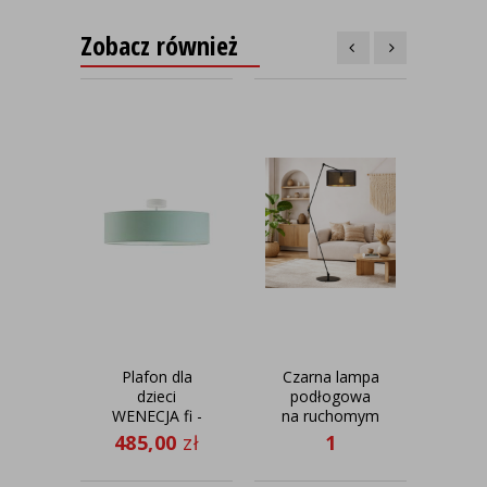
Zobacz również
Plafon dla
Czarna lampa
dzieci
podłogowa
pod
WENECJA fi -
na ruchomym
60 cm - kolor
ramieniu
ska
485,00
zł
1
50
miętowy
BARI AŻUR
P
015,00
zł