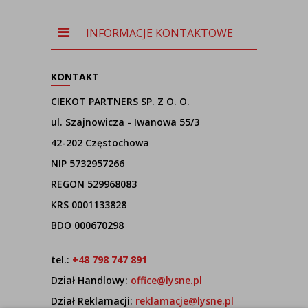
INFORMACJE KONTAKTOWE
KONTAKT
CIEKOT PARTNERS SP. Z O. O.
ul. Szajnowicza - Iwanowa 55/3
42-202 Częstochowa
NIP 5732957266
REGON 529968083
KRS 0001133828
BDO 000670298
tel.:
+48 798 747 891
Dział Handlowy:
office@lysne.pl
Dział Reklamacji:
reklamacje@lysne.pl