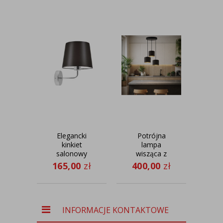
Elegancki
Potrójna
Sza
kinkiet
lampa
wi
salonowy
wisząca z
kuc
RIMINI z
czarnymi
165,00
zł
400,00
zł
20
brązowym
abażurami ze
abażurem
złotym
wnętrzem
PUEBLO w
nowoczesnym
INFORMACJE KONTAKTOWE
stylu