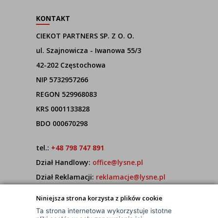
KONTAKT
CIEKOT PARTNERS SP. Z O. O.
ul. Szajnowicza - Iwanowa 55/3
42-202 Częstochowa
NIP 5732957266
REGON 529968083
KRS 0001133828
BDO 000670298
tel.:
+48 798 747 891
Dział Handlowy:
office@lysne.pl
Dział Reklamacji:
reklamacje@lysne.pl
Pracujemy od poniedziałku do piątku w godz.
Niniejsza strona korzysta z plików cookie
7:00 - 15:00
Ta strona internetowa wykorzystuje istotne