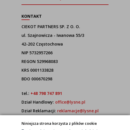
KONTAKT
CIEKOT PARTNERS SP. Z O. O.
ul. Szajnowicza - Iwanowa 55/3
42-202 Częstochowa
NIP 5732957266
REGON 529968083
KRS 0001133828
BDO 000670298
tel.:
+48 798 747 891
Dział Handlowy:
office@lysne.pl
Dział Reklamacji:
reklamacje@lysne.pl
Pracujemy od poniedziałku do piątku w godz.
Niniejsza strona korzysta z plików cookie
7:00 - 15:00