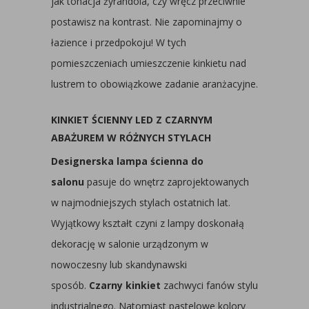
jak tonacja żyrandola, czy wręcz przeciwnie
postawisz na kontrast. Nie zapominajmy o
łazience i przedpokoju! W tych
pomieszczeniach umieszczenie kinkietu nad
lustrem to obowiązkowe zadanie aranżacyjne.
KINKIET ŚCIENNY LED Z CZARNYM
ABAŻUREM W RÓŻNYCH STYLACH
Designerska lampa ścienna do
salonu
pasuje do wnętrz zaprojektowanych
w najmodniejszych stylach ostatnich lat.
Wyjątkowy kształt czyni z lampy doskonałą
dekorację w salonie urządzonym w
nowoczesny lub skandynawski
sposób.
Czarny kinkiet
zachwyci fanów stylu
industrialnego. Natomiast pastelowe kolory