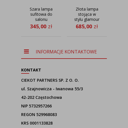
Szara lampa
Złota lampa
Ki
sufitowa do
stojąca w
s
salonu
stylu glamour
sty
TACOMA w
TOKIO
345,00
zł
685,00
zł
20
stylu
MIRROR
L
skandynawskim
INFORMACJE KONTAKTOWE
KONTAKT
CIEKOT PARTNERS SP. Z O. O.
ul. Szajnowicza - Iwanowa 55/3
42-202 Częstochowa
NIP 5732957266
REGON 529968083
KRS 0001133828