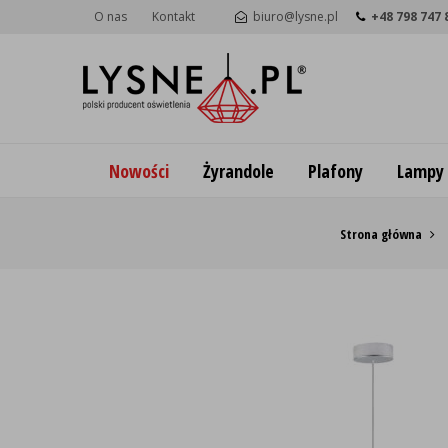
O nas
Kontakt
biuro@lysne.pl
+48 798 747 
Nowości
Żyrandole
Plafony
Lampy
Strona główna