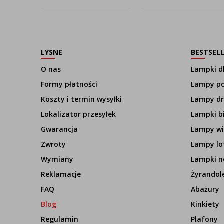
LYSNE
BESTSEL
O nas
Lampki dl
Formy płatności
Lampy p
Koszty i termin wysyłki
Lampy d
Lokalizator przesyłek
Lampki b
Gwarancja
Lampy wi
Zwroty
Lampy lo
Wymiany
Lampki n
Reklamacje
Żyrandol
FAQ
Abażury
Blog
Kinkiety
Regulamin
Plafony