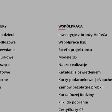
w kształcie
kwadratu
LERY
WSPÓŁPRACA
a dzieci
Inwestycje z branży HoReCa
odłogowe
Współpraca B2B
rewniane
Strefa projektanta
iurkowe
Modele 3D
szące
Nasze realizacje
ftowe
Katalogi z oświetleniem
ocne
Karty podarunkowe | eVouche
e
Zamów bezpłatne próbki!
Karta Dużej Rodziny
Pliki do pobrania
Certyfikaty CE