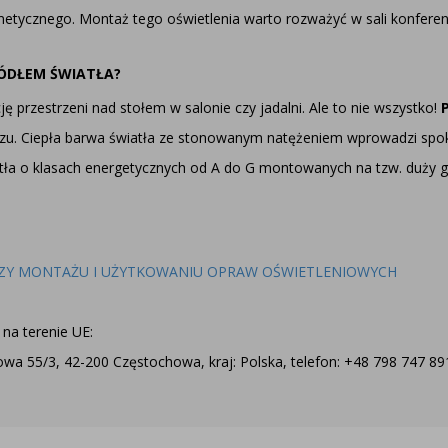
metycznego. Montaż tego oświetlenia warto rozważyć w sali konferenc
RÓDŁEM ŚWIATŁA?
 przestrzeni nad stołem w salonie czy jadalni. Ale to nie wszystko!
ytarzu. Ciepła barwa światła ze stonowanym natężeniem wprowadzi s
atła o klasach energetycznych od A do G montowanych na tzw. duży
ZY MONTAŻU I UŻYTKOWANIU OPRAW OŚWIETLENIOWYCH
na terenie UE:
a 55/3, 42-200 Częstochowa, kraj: Polska, telefon: +48 798 747 891,