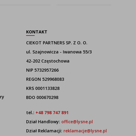
KONTAKT
CIEKOT PARTNERS SP. Z O. O.
ul. Szajnowicza - Iwanowa 55/3
42-202 Częstochowa
NIP 5732957266
REGON 529968083
KRS 0001133828
ry
BDO 000670298
tel.:
+48 798 747 891
Dział Handlowy:
office@lysne.pl
Dział Reklamacji:
reklamacje@lysne.pl