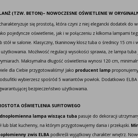
LANŻ (TZW. BETON)– NOWOCZESNE OŚWIETLENIE W ORYGINALN
harakteryzuje się prostotą, która czyni z niej elegancki dodatek do w
ako pojedyncze oświetlenie, jak i w połączeniu z kilkoma lampami t
 stół w salonie. Klasyczny, tkaninowy klosz tuba o średnicy 15 cm i
 użytkowania. Możliwość regulacji wysokości sprawia, że lampa tuba 
miarach. Maksymalna długość oświetlenia wynosi 120 cm, minimalna 
ele dla Ciebie przygotowaliśmy! Jako
producent lamp
proponujemy 
r podsufitki wybierzesz spośród 5 wariantów powłok. Dodatkowo ELBA p
j gwarantującej bezpieczeństwo użytkowania.
ROSTOTA OŚWIETLENIA SUFITOWEGO
ednopłomienna lampa wisząca tuba
pasuje do dekoracji utrzyman
ł lub blat kuchenny, na którym przygotowujemy dania i przekąski.
Mi
opłomienny zwis ELBA
podkreśli wyjątkowy charakter wnętrz. Nowo