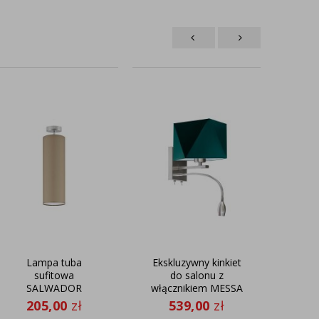
Lampa tuba
Ekskluzywny kinkiet
Nowo
sufitowa
do salonu z
na
SALWADOR
włącznikiem MESSA
wys
desi
205,00
zł
539,00
zł
4
sufi