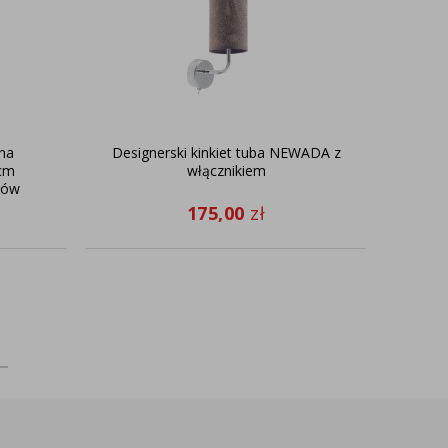
na
Designerski kinkiet tuba NEWADA z
 cm
włącznikiem
rów
175,00
zł