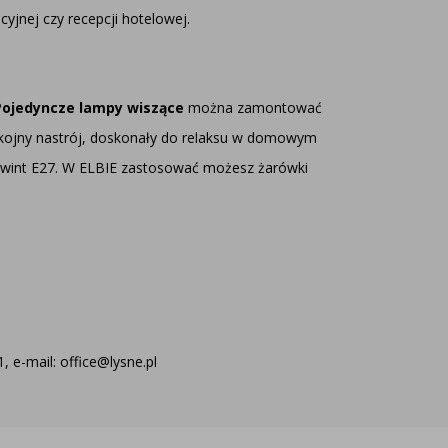
yjnej czy recepcji hotelowej.
Pojedyncze lampy wiszące
można zamontować
pokojny nastrój, doskonały do relaksu w domowym
 gwint E27. W ELBIE zastosować możesz żarówki
 e-mail: office@lysne.pl