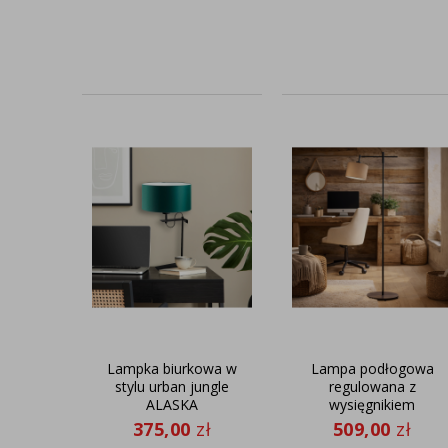
Lampka biurkowa w
Lampa podłogowa
stylu urban jungle
regulowana z
ALASKA
wysięgnikiem
SERES w stylu
375,00
zł
509,00
zł
rustykalnym