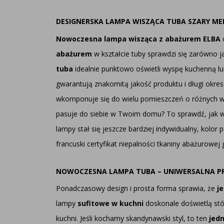
DESIGNERSKA LAMPA WISZĄCA TUBA SZARY ME
Nowoczesna lampa wisząca z abażurem ELBA
c
abażurem
w kształcie tuby sprawdzi się zarówno j
tuba
idealnie punktowo oświetli wyspę kuchenną lub
gwarantują znakomitą jakość produktu i długi okres
wkomponuje się do wielu pomieszczeń o różnych wy
pasuje do siebie w Twoim domu? To sprawdź, jak wi
lampy stał się jeszcze bardziej indywidualny, kolo
francuski certyfikat niepalności tkaniny abażurowe
NOWOCZESNA LAMPA TUBA – UNIWERSALNA P
Ponadczasowy design i prosta forma sprawia, że
j
lampy
sufitowe w kuchni
doskonale doświetlą stó
kuchni. Jeśli kochamy skandynawski styl, to ten
jedn