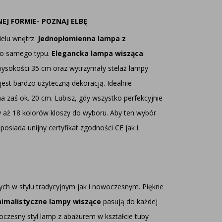
EJ FORMIE- POZNAJ
ELBĘ
ielu wnętrz.
Jednopłomienna lampa z
ego samego typu.
Elegancka lampa wisząca
 wysokości 35 cm oraz wytrzymały stelaż lampy
jest bardzo użyteczną dekoracją. Idealnie
zaś ok. 20 cm. Lubisz, gdy wszystko perfekcyjnie
aż 18 kolorów kloszy do wyboru. Aby ten wybór
osiada unijny certyfikat zgodności CE jak i
ych w stylu tradycyjnym jak i nowoczesnym. Piękne
nimalistyczne lampy wiszące
pasują do każdej
czesny styl lamp z abażurem w kształcie tuby