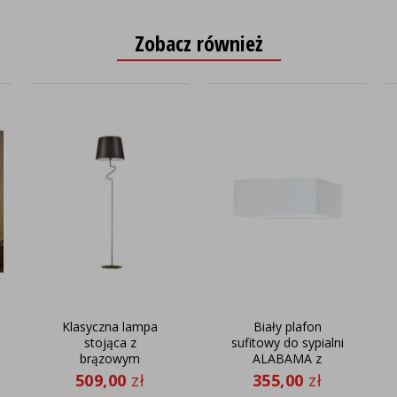
Zobacz również
Klasyczna lampa
Biały plafon
stojąca z
sufitowy do sypialni
brązowym
ALABAMA z
abażurem z tkaniny
tkaninowym
509,00
zł
355,00
zł
FOGO
abażurem 40x40cm