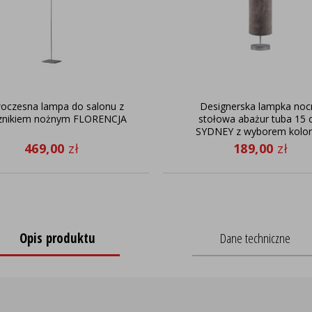
czesna lampa do salonu z
Designerska lampka noc
znikiem nożnym FLORENCJA
stołowa abażur tuba 15
SYDNEY z wyborem kolo
stelaża
469,00
zł
189,00
zł
Opis produktu
Dane techniczne