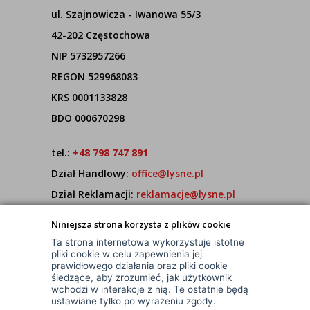
ul. Szajnowicza - Iwanowa 55/3
42-202 Częstochowa
NIP 5732957266
REGON 529968083
KRS 0001133828
BDO 000670298
tel.:
+48 798 747 891
Dział Handlowy:
office@lysne.pl
Dział Reklamacji:
reklamacje@lysne.pl
Pracujemy od poniedziałku do piątku w godz.
Niniejsza strona korzysta z plików cookie
7:00 - 15:00
Ta strona internetowa wykorzystuje istotne
pliki cookie w celu zapewnienia jej
prawidłowego działania oraz pliki cookie
śledzące, aby zrozumieć, jak użytkownik
wchodzi w interakcje z nią. Te ostatnie będą
ustawiane tylko po wyrażeniu zgody.