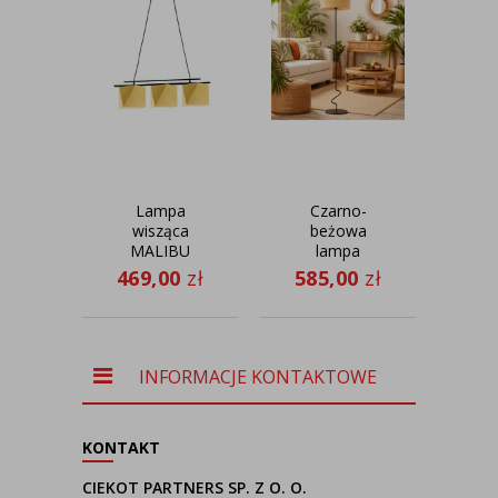
Lampa
Czarno-
Cza
wisząca
beżowa
suf
MALIBU
lampa
na w
stojąca boho
ru
469,00
zł
585,00
zł
51
JERSEY
n
BOHO
NE
rattanowa
c
lampa
mi
podłogowa
INFORMACJE KONTAKTOWE
do salonu
KONTAKT
CIEKOT PARTNERS SP. Z O. O.