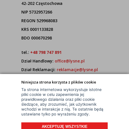
42-202 Częstochowa
NIP 5732957266
REGON 529968083
KRS 0001133828
BDO 000670298
tel.:
+48 798 747 891
Dział Handlowy:
office@lysne.pl
Dział Reklamacji:
reklamacje@lysne.pl
Pracujemy od poniedziałku do piątku w godz.
Niniejsza strona korzysta z plików cookie
7:00 - 15:00
Ta strona internetowa wykorzystuje istotne
pliki cookie w celu zapewnienia jej
prawidłowego działania oraz pliki cookie
śledzące, aby zrozumieć, jak użytkownik
wchodzi w interakcje z nią. Te ostatnie będą
ustawiane tylko po wyrażeniu zgody.
AKCEPTUJĘ WSZYSTKIE
© Wszelkie Prawa Zastrzeżone