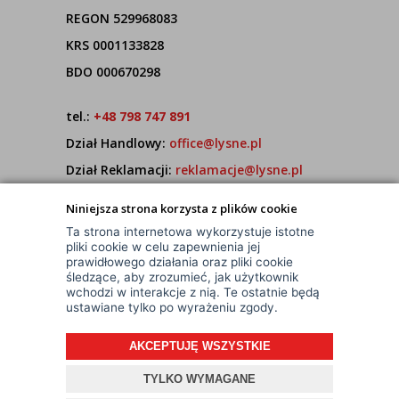
REGON 529968083
KRS 0001133828
BDO 000670298
tel.:
+48 798 747 891
Dział Handlowy:
office@lysne.pl
Dział Reklamacji:
reklamacje@lysne.pl
Pracujemy od poniedziałku do piątku w godz.
Niniejsza strona korzysta z plików cookie
7:00 - 15:00
Ta strona internetowa wykorzystuje istotne
pliki cookie w celu zapewnienia jej
prawidłowego działania oraz pliki cookie
śledzące, aby zrozumieć, jak użytkownik
wchodzi w interakcje z nią. Te ostatnie będą
ustawiane tylko po wyrażeniu zgody.
AKCEPTUJĘ WSZYSTKIE
© Wszelkie Prawa Zastrzeżone
Projekt i oprogramowanie sklepu:
ebexo
TYLKO WYMAGANE