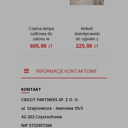
Czarna lampa
Kinkiet
Des
sufitowa do
skandynawski
lam
salonu w
do sypialni z
na 
stylu glamour
szarym
S
605,00
zł
225,00
zł
32
DUBAJ GOLD
kloszem
fi - 60 cm z
TEGU GOLD
abażurem ze
kinkiet nordic
złotym
wnętrzem
INFORMACJE KONTAKTOWE
KONTAKT
CIEKOT PARTNERS SP. Z O. O.
ul. Szajnowicza - Iwanowa 55/3
42-202 Częstochowa
NIP 5732957266